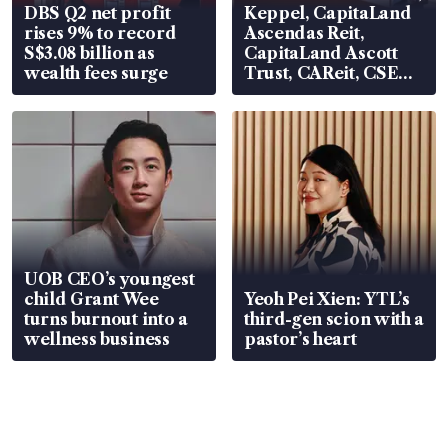
DBS Q2 net profit
Keppel, CapitaLand
rises 9% to record
Ascendas Reit,
S$3.08 billion as
CapitaLand Ascott
wealth fees surge
Trust, CAReit, CSE
Global, Coliwoo
UOB CEO’s youngest
child Grant Wee
Yeoh Pei Xien: YTL’s
turns burnout into a
third-gen scion with a
wellness business
pastor’s heart