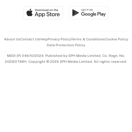
Travel & Wellness
SGSME
Paid Press Release
Hospitality Partners
Advertise with Us
Events & Awards
About Us
Contact Us
Help
Privacy Policy
Terms & Conditions
Cookie Policy
Data Protection Policy
中文版 (beta)
MDDI (P) 046/10/2024. Published by SPH Media Limited, Co. Regn. No.
202120748H. Copyright © 2026 SPH Media Limited. All rights reserved.