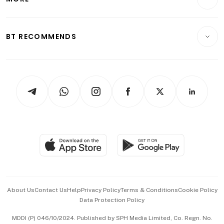
Food & Drink
Crypto & Alternative Assets
Transport & Logistics
Opinion & Features
E-paper
Motoring
Insurance
Consumer & Healthcare
ESG
BT RECOMMENDS
Videos
Style & Society
Capital Markets & Currencies
Working Life
thrive
Newsletters
Watches & Jewellery
Tech in Asia
Podcasts
Arts & Design
Asean Business
Personal Subscription
BT Luxe
Global Enterprise
Group Subscription
Travel & Wellness
SGSME
Paid Press Release
Hospitality Partners
Advertise with Us
Events & Awards
About Us
Contact Us
Help
Privacy Policy
Terms & Conditions
Cookie Policy
Data Protection Policy
中文版 (beta)
MDDI (P) 046/10/2024. Published by SPH Media Limited, Co. Regn. No.