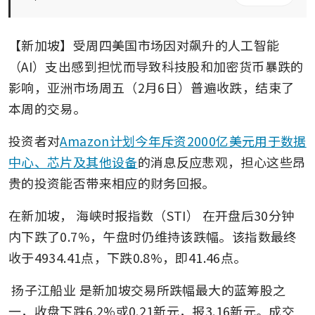
【新加坡】受周四美国市场因对飙升的人工智能
（AI）支出感到担忧而导致科技股和加密货币暴跌的
影响，亚洲市场周五（2月6日）普遍收跌，结束了
本周的交易。
投资者对
Amazon计划今年斥资2000亿美元用于数据
中心、芯片及其他设备
的消息反应悲观，担心这些昂
贵的投资能否带来相应的财务回报。
在新加坡，
海峡时报指数（STI）
在开盘后30分钟
内下跌了0.7%，午盘时仍维持该跌幅。该指数最终
收于4934.41点，下跌0.8%，即41.46点。
扬子江船业
是新加坡交易所跌幅最大的
蓝筹股
之
一，收盘下跌6.2%或0.21新元，报3.16新元。成交