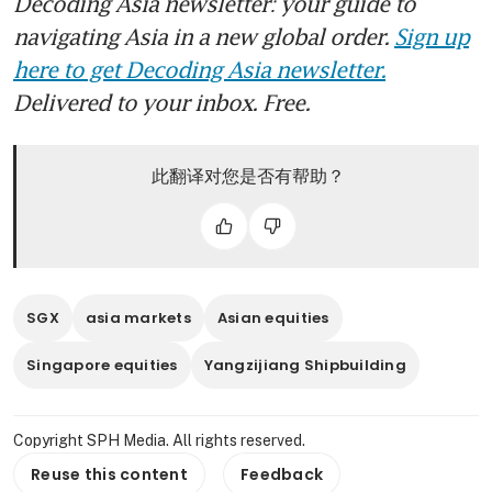
Decoding Asia newsletter: your guide to
navigating Asia in a new global order.
Sign up
here to get Decoding Asia newsletter.
Delivered to your inbox. Free.
此翻译对您是否有帮助？
SGX
asia markets
Asian equities
Singapore equities
Yangzijiang Shipbuilding
Copyright SPH Media. All rights reserved.
Reuse this content
Feedback