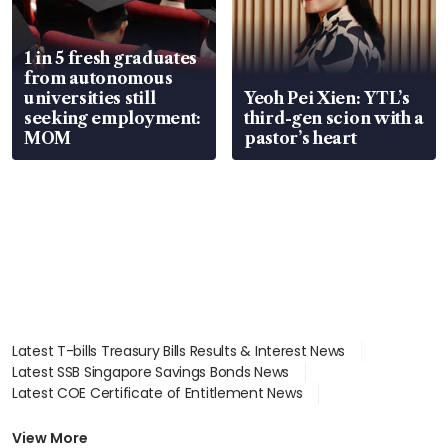
1 in 5 fresh graduates
from autonomous
universities still
Yeoh Pei Xien: YTL’s
seeking employment:
third-gen scion with a
MOM
pastor’s heart
Latest T-bills Treasury Bills Results & Interest News
Latest SSB Singapore Savings Bonds News
Latest COE Certificate of Entitlement News
Latest Johor-Singapore SEZ News
Latest BTO Build To Order & Sales of Balance News
View More