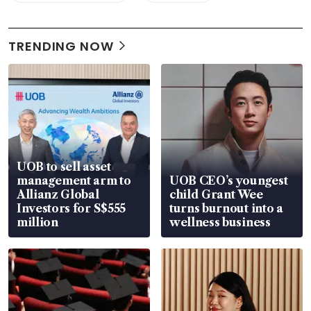
TRENDING NOW
UOB to sell asset
management arm to
UOB CEO’s youngest
Allianz Global
child Grant Wee
Investors for S$555
turns burnout into a
million
wellness business