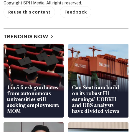
Copyright SPH Media. All rights reserved.
Reuse this content
Feedback
TRENDING NOW
1 in 5 fresh graduates
Can Seatrium build
from autonomous
on its robust H1
universities still
earnings? UOBKH
seeking employment:
and DBS analysts
MOM
have divided views