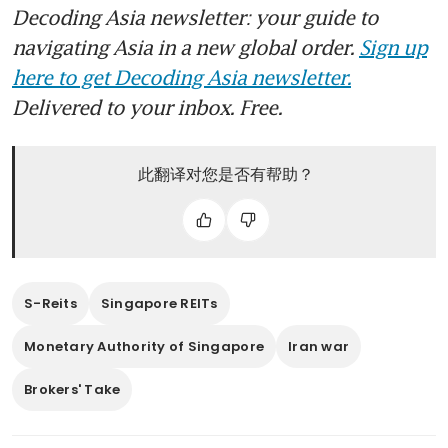
Decoding Asia newsletter: your guide to
navigating Asia in a new global order.
Sign up
here to get Decoding Asia newsletter.
Delivered to your inbox. Free.
此翻译对您是否有帮助？
S-Reits
Singapore REITs
Monetary Authority of Singapore
Iran war
Brokers' Take