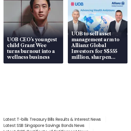
UOB to sell asset
UOB CEO’s youngest
management arm to
child Grant Wee
Allianz Global
turns burnout into a
Investors for S$555
wellness business
million, sharpen
wealth advisory
focus
Latest T-bills Treasury Bills Results & Interest News
Latest SSB Singapore Savings Bonds News