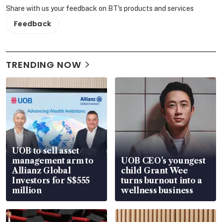
Share with us your feedback on BT's products and services
Feedback
TRENDING NOW
UOB to sell asset
management arm to
UOB CEO’s youngest
Allianz Global
child Grant Wee
Investors for S$555
turns burnout into a
million
wellness business