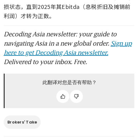
损状态，直到2025年其Ebitda（息税折旧及摊销前
利润）才转为正数。
Decoding Asia newsletter: your guide to
navigating Asia in a new global order.
Sign up
here to get Decoding Asia newsletter.
Delivered to your inbox. Free.
此翻译对您是否有帮助？
Brokers' Take