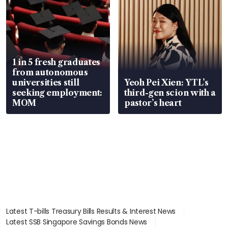
1 in 5 fresh graduates
from autonomous
universities still
Yeoh Pei Xien: YTL’s
seeking employment:
third-gen scion with a
MOM
pastor’s heart
Latest T-bills Treasury Bills Results & Interest News
Latest SSB Singapore Savings Bonds News