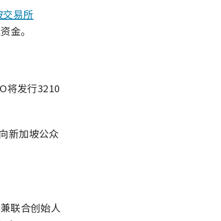
坡交易所
总资金。
O将发行3210
将向新加坡公众
官兼联合创始人