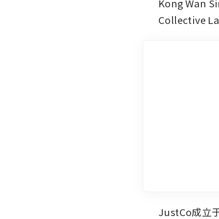
Kong Wa
Collectiv
JustCo成