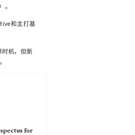
A）。
ive和主打基
的理想时机，但新
。
spectus for