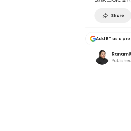
Share
Add BT as a pre
Ranami
Publishe