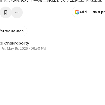
Add BT as a p
ferred source
ta Chakraborty
d
Fri, May 15, 2026 · 06:50 PM