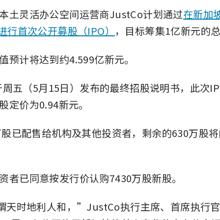
本土灵活办公空间运营商JustCo计划通过
在新加
板进行首次公开募股（IPO）
，目标筹集1亿新元的
值预计将达到约4.599亿新元。
o于周五（5月15日）发布的最终招股说明书，此次IP
股定价为0.94新元。
0万股已配售给机构及其他投资者，剩余的630万股
资者已同意按发行价认购7430万股新股。
可谓天时地利人和，”JustCo执行主席、首席执行