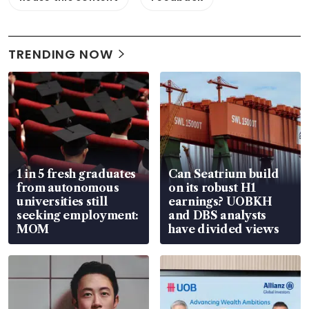
TRENDING NOW
1 in 5 fresh graduates
Can Seatrium build
from autonomous
on its robust H1
universities still
earnings? UOBKH
seeking employment:
and DBS analysts
MOM
have divided views