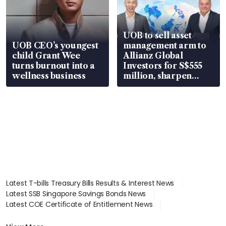
UOB to sell asset
UOB CEO’s youngest
management arm to
child Grant Wee
Allianz Global
turns burnout into a
Investors for S$555
wellness business
million, sharpen
wealth advisory
focus
Latest T-bills Treasury Bills Results & Interest News
Latest SSB Singapore Savings Bonds News
Latest COE Certificate of Entitlement News
Latest Johor-Singapore SEZ News