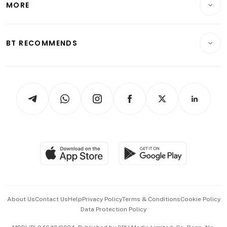
MORE
Food & Drink
Crypto & Alternative Assets
Transport & Logistics
Opinion & Features
E-paper
Motoring
Insurance
Consumer & Healthcare
ESG
BT RECOMMENDS
Videos
Style & Society
Capital Markets & Currencies
Working Life
thrive
Newsletters
Watches & Jewellery
Tech in Asia
Podcasts
Arts & Design
Asean Business
Personal Subscription
BT Luxe
Global Enterprise
Group Subscription
Travel & Wellness
SGSME
Paid Press Release
Hospitality Partners
Advertise with Us
Events & Awards
About Us
Contact Us
Help
Privacy Policy
Terms & Conditions
Cookie Policy
Data Protection Policy
中文版 (beta)