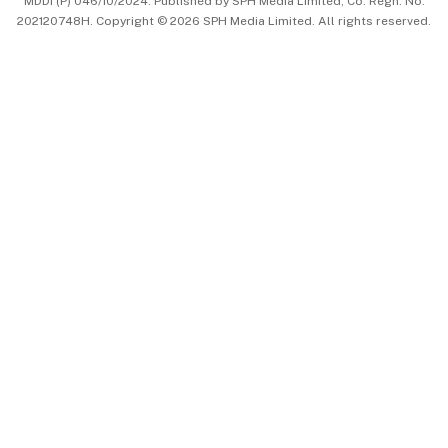
MDDI (P) 046/10/2024. Published by SPH Media Limited, Co. Regn. No.
202120748H. Copyright © 2026 SPH Media Limited. All rights reserved.