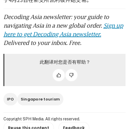
Decoding Asia newsletter: your guide to
navigating Asia in a new global order.
Sign up
here to get Decoding Asia newsletter.
Delivered to your inbox. Free.
此翻译对您是否有帮助？
IPO
Singapore tourism
Copyright SPH Media. All rights reserved.
Reuse this content
Feedback