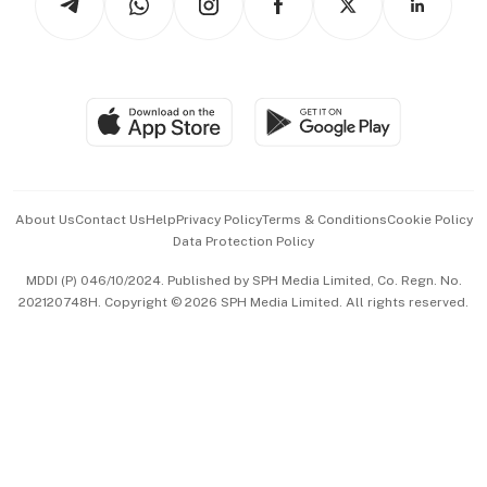
Asean Business
Personal Subscription
BT Luxe
Global Enterprise
Group Subscription
Travel & Wellness
SGSME
Paid Press Release
Hospitality Partners
Advertise with Us
Events & Awards
About Us
Contact Us
Help
Privacy Policy
Terms & Conditions
Cookie Policy
Data Protection Policy
中文版 (beta)
MDDI (P) 046/10/2024. Published by SPH Media Limited, Co. Regn. No.
202120748H. Copyright © 2026 SPH Media Limited. All rights reserved.