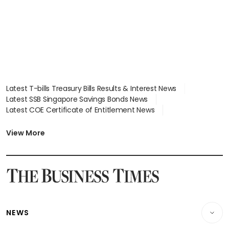
Latest T-bills Treasury Bills Results & Interest News
Latest SSB Singapore Savings Bonds News
Latest COE Certificate of Entitlement News
Latest Johor-Singapore SEZ News
Latest BTO Build To Order & Sales of Balance News
View More
Latest STI Straits Times Index News
Latest SGX Dividends, Share Price News
Latest Bonds Market News
Latest Singapore Stocks To Buy News
Latest Singapore Economy News
NEWS