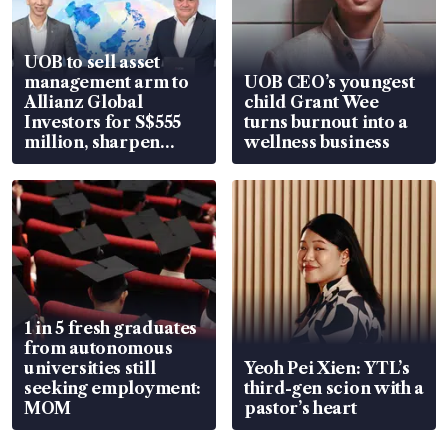
UOB to sell asset
management arm to
UOB CEO’s youngest
Allianz Global
child Grant Wee
Investors for S$555
turns burnout into a
million, sharpen
wellness business
wealth advisory
focus
1 in 5 fresh graduates
from autonomous
universities still
Yeoh Pei Xien: YTL’s
seeking employment:
third-gen scion with a
MOM
pastor’s heart