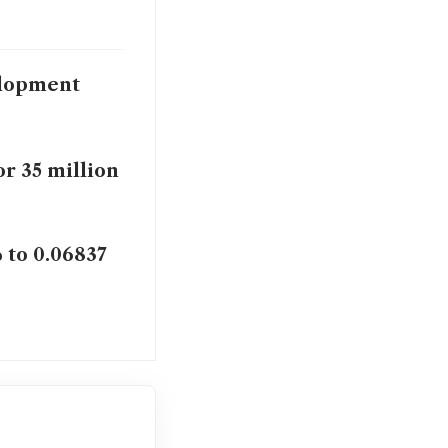
elopment
or 35 million
 to 0.06837