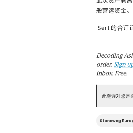
此次资产剥离
般营运资金。
Sert
的合订证
Decoding Asia
order.
Sign up
inbox. Free.
此翻译对您是
Stoneweg Europ