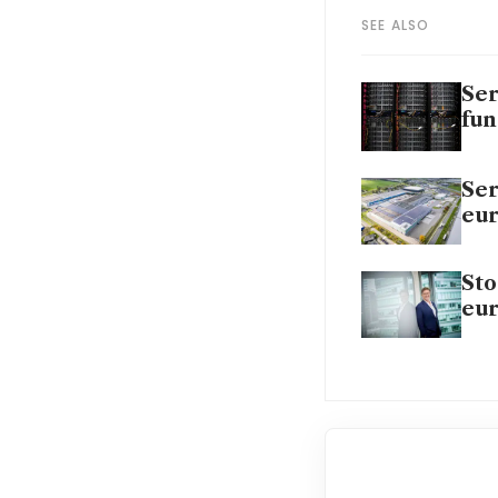
SEE ALSO
Ser
fu
Ser
eur
Sto
eu