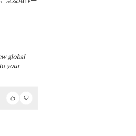
会，以及用作一
。
ew global
to your