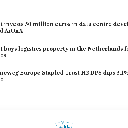
t invests 50 million euros in data centre dev
nd AiOnX
t buys logistics property in the Netherlands f
os
neweg Europe Stapled Trust H2 DPS dips 3.1%
ro