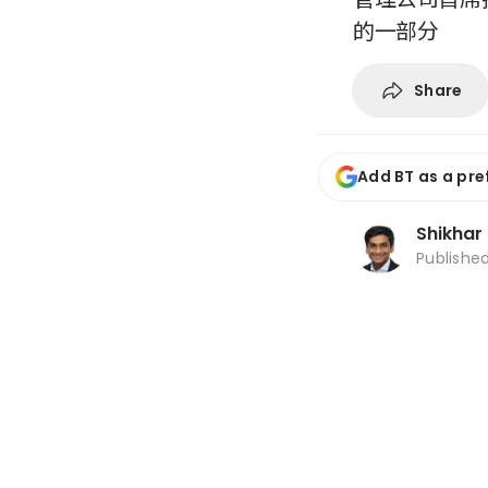
的一部分
Share
Add BT as a pre
Shikhar
Publishe