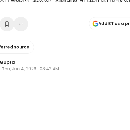
Add BT as a p
ferred source
 Gupta
d
Thu, Jun 4, 2026 · 08:42 AM