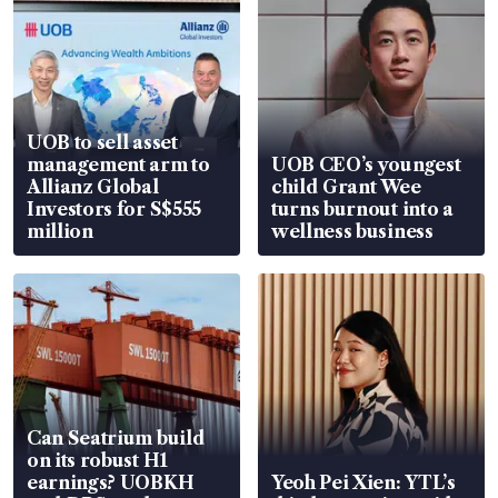
UOB to sell asset
management arm to
UOB CEO’s youngest
Allianz Global
child Grant Wee
Investors for S$555
turns burnout into a
million
wellness business
Can Seatrium build
on its robust H1
earnings? UOBKH
Yeoh Pei Xien: YTL’s