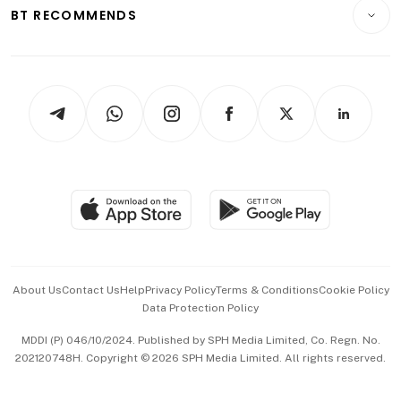
Consumer & Healthcare
ESG
BT RECOMMENDS
Videos
Style & Society
Capital Markets & Currencies
Working Life
thrive
Newsletters
Watches & Jewellery
Tech in Asia
Podcasts
Arts & Design
Asean Business
Personal Subscription
BT Luxe
Global Enterprise
Group Subscription
Travel & Wellness
SGSME
Paid Press Release
Hospitality Partners
Advertise with Us
Events & Awards
About Us
Contact Us
Help
Privacy Policy
Terms & Conditions
Cookie Policy
Data Protection Policy
中文版 (beta)
MDDI (P) 046/10/2024. Published by SPH Media Limited, Co. Regn. No.
202120748H. Copyright © 2026 SPH Media Limited. All rights reserved.