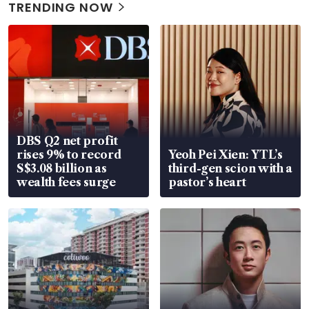
TRENDING NOW
DBS Q2 net profit
rises 9% to record
Yeoh Pei Xien: YTL’s
S$3.08 billion as
third-gen scion with a
wealth fees surge
pastor’s heart