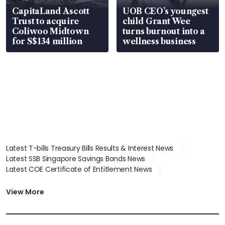
CapitaLand Ascott
UOB CEO’s youngest
Trust to acquire
child Grant Wee
Coliwoo Midtown
turns burnout into a
for S$134 million
wellness business
Latest T-bills Treasury Bills Results & Interest News
Latest SSB Singapore Savings Bonds News
Latest COE Certificate of Entitlement News
Latest Johor-Singapore SEZ News
Latest BTO Build To Order & Sales of Balance News
View More
Latest STI Straits Times Index News
Latest SGX Dividends, Share Price News
Latest Bonds Market News