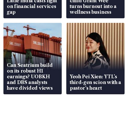
Little India casts light
child Grant Wee
on financial services
turns burnout into a
gap
wellness business
Can Seatrium build
on its robust H1
earnings? UOBKH
Yeoh Pei Xien: YTL’s
and DBS analysts
third-gen scion with a
have divided views
pastor’s heart