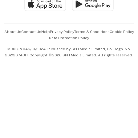
SGSME
Paid Press Release
Hospitality Partners
Advertise with Us
Events & Awards
About Us
Contact Us
Help
Privacy Policy
Terms & Conditions
Cookie Policy
Data Protection Policy
中文版 (beta)
MDDI (P) 046/10/2024. Published by SPH Media Limited, Co. Regn. No.
202120748H. Copyright © 2026 SPH Media Limited. All rights reserved.