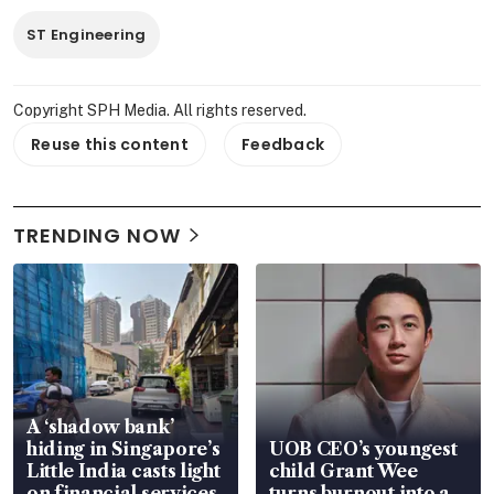
ST Engineering
Copyright SPH Media. All rights reserved.
Reuse this content
Feedback
TRENDING NOW
A ‘shadow bank’
hiding in Singapore’s
UOB CEO’s youngest
Little India casts light
child Grant Wee
on financial services
turns burnout into a