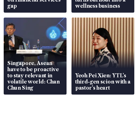
gap
wellness business
Singapore, Asean
have to be proactive
to stay relevant in
Yeoh Pei Xien: YTL’s
volatile world: Chan
third-gen scion with a
Chun Sing
pastor’s heart