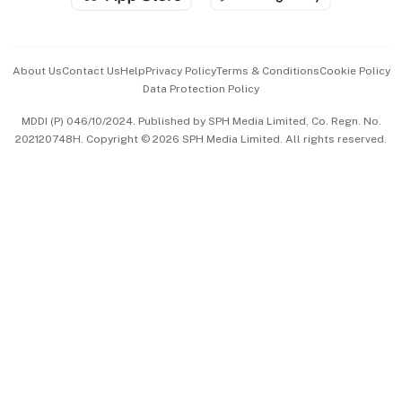
Advertise with Us
Events & Awards
About Us
Contact Us
Help
Privacy Policy
Terms & Conditions
Cookie Policy
Data Protection Policy
中文版 (beta)
MDDI (P) 046/10/2024. Published by SPH Media Limited, Co. Regn. No.
202120748H. Copyright © 2026 SPH Media Limited. All rights reserved.