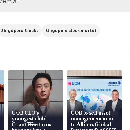
否有帮助？
Singapore Stocks
Singapore stock market
UOB CEO’s
UOB to sell asset
youngest child
management arm
Grant Wee turns
to Allianz Global