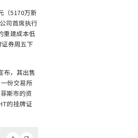
元（5170万新
理公司首席执行
估的重建成本低
牌证券周五下
宣布，其出售
终止。一份交易所
孟菲斯市的资
HT的挂牌证