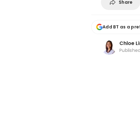
Share
Add BT as a pre
Chloe L
Publishe