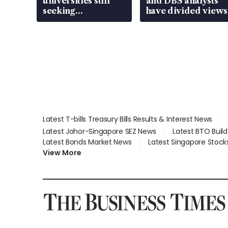
universities still
and DBS analysts
seeking
have divided views
employment: MOM
Latest T-bills Treasury Bills Results & Interest News
Latest Johor-Singapore SEZ News
Latest BTO Buil
Latest Bonds Market News
Latest Singapore Stock
View More