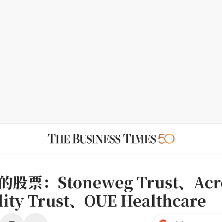
股票：Stoneweg Trust、Acro
lity Trust、OUE Healthcare