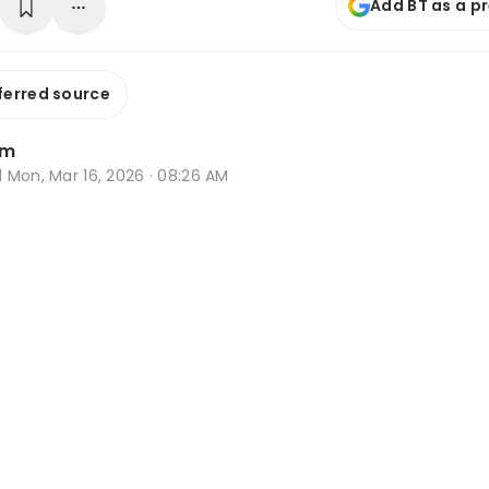
Add BT as a p
ferred source
im
d
Mon, Mar 16, 2026 · 08:26 AM