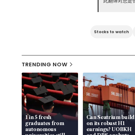
此翻译对您是
Stocks to watch
TRENDING NOW
1 in 5 fresh
Can Seatrium build
graduates from
on its robust H1
autonomous
earnings? UOBKH