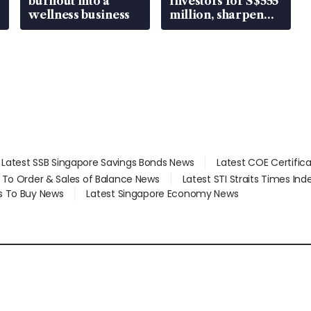
burnout into a
Investors for S$555
wellness business
million, sharpen
wealth advisory
focus
Latest SSB Singapore Savings Bonds News
Latest COE Certific
d To Order & Sales of Balance News
Latest STI Straits Times In
s To Buy News
Latest Singapore Economy News