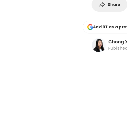
Share
Add BT as a pre
Chong X
Publishe