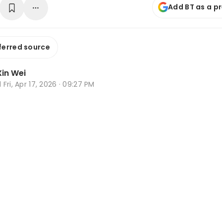
Add BT as a p
ferred source
in Wei
d
Fri, Apr 17, 2026 · 09:27 PM