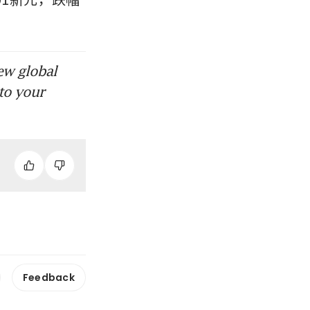
ew global
to your
Feedback