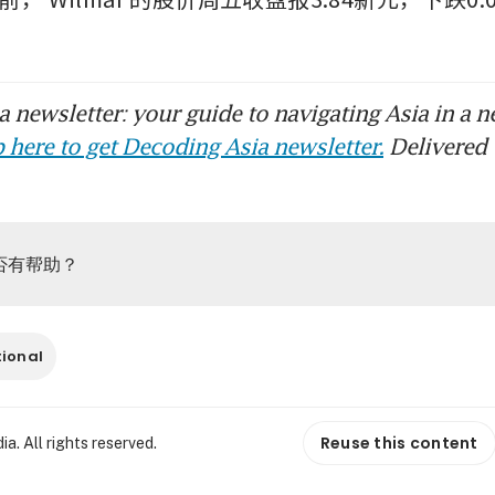
 newsletter: your guide to navigating Asia in a n
 here to get Decoding Asia newsletter.
Delivered 
否有帮助？
tional
Reuse this content
. All rights reserved.