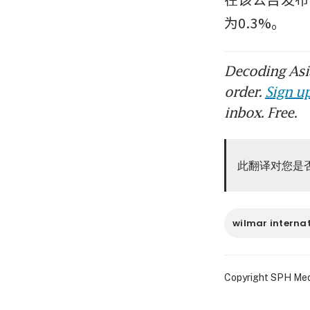
为0.3%。
Decoding Asia
order.
Sign up
inbox. Free.
此翻译对您是
wilmar interna
Copyright SPH Media