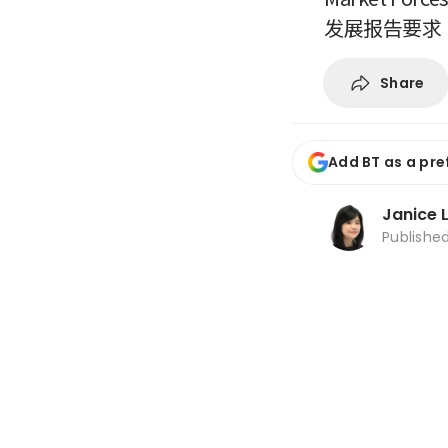
发展报告要求
Share
Add BT as a pre
Janice 
Publishe