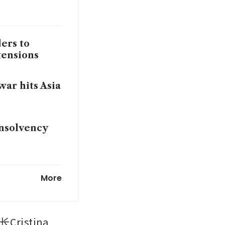
ers to
tensions
war hits Asia
insolvency
 fab
More
stina 