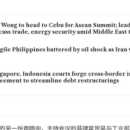
Wong to head to Cebu for Asean Summit; lead
cuss trade, energy security amid Middle East 
gile Philippines battered by oil shock as Iran 
gapore, Indonesia courts forge cross-border 
eement to streamline debt restructurings
th-east Asia risks missing global chip boom as
estments bypass region
另一份声明中，主持会议的菲律宾贸易与工业部长Cri