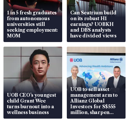
1 in 5 fresh graduates
Can Seatrium build
from autonomous
on its robust H1
universities still
earnings? UOBKH
seeking employment:
and DBS analysts
MOM
have divided views
UOB to sell asset
UOB CEO’s youngest
management arm to
child Grant Wee
Allianz Global
turns burnout into a
Investors for S$555
wellness business
million, sharpen
wealth advisory
focus