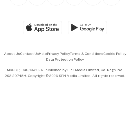
Asean Business
Personal Subscription
BT Luxe
Global Enterprise
Group Subscription
Travel & Wellness
SGSME
Paid Press Release
Hospitality Partners
Advertise with Us
Events & Awards
About Us
Contact Us
Help
Privacy Policy
Terms & Conditions
Cookie Policy
Data Protection Policy
中文版 (beta)
MDDI (P) 046/10/2024. Published by SPH Media Limited, Co. Regn. No.
202120748H. Copyright © 2026 SPH Media Limited. All rights reserved.