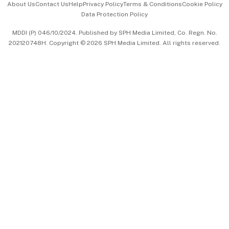
About Us
Contact Us
Help
Privacy Policy
Terms & Conditions
Cookie Policy
Data Protection Policy
中文版 (beta)
MDDI (P) 046/10/2024. Published by SPH Media Limited, Co. Regn. No.
202120748H. Copyright © 2026 SPH Media Limited. All rights reserved.