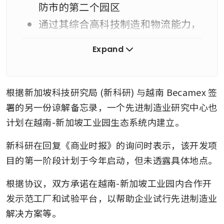
防市的第二个园区
通过其综合高科技制造和物流能力，
以及强大的国际连通性，为出口导向
Expand
型产业提供支持
采用生态工业模式，满足对可持续工
业空间的需求
根据新加坡科技研究局 (新科研) 与越南 Becamex 签
署的另一份谅解备忘录，一个先进制造业研究中心也
河南越南-新加坡工业园综合高科技园区
计划在越南-新加坡工业园生态系统内建立。
新科研在回复《商业时报》的询问时表示，该开发项
占地约630公顷
目的第一阶段计划于今年启动，但未透露具体地点。
位于宁平省
专注于研发，并支持包括电子、半导
根据协议，双方承诺在越南-新加坡工业园内合作开
发示范工厂和试验平台，以帮助企业试行先进制造业
体、生物技术、制药和新材料在内的
解决方案等。
先进制造业。