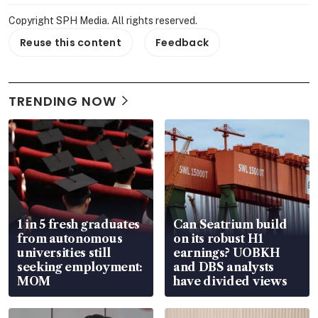
Copyright SPH Media. All rights reserved.
Reuse this content
Feedback
TRENDING NOW
1 in 5 fresh graduates
Can Seatrium build
from autonomous
on its robust H1
universities still
earnings? UOBKH
seeking employment:
and DBS analysts
MOM
have divided views