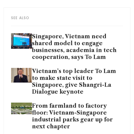
义安越南-新加坡工业园四期
SEE ALSO
占地约80公顷
Singapore, Vietnam need
位于越南中部义安省的第四个越南-
shared model to engage
新加坡工业园
businesses, academia in tech
cooperation, says To Lam
在一个拥有大量劳动人口和外国直接
投资不断增长的成熟工业中心内，支
Vietnam’s top leader To Lam
to make state visit to
持电子和精密制造业的增长。
Singapore, give Shangri-La
Dialogue keynote
平阳越南-新加坡工业园四期
From farmland to factory
占地约500公顷
floor: Vietnam-Singapore
industrial parks gear up for
位于越南南部胡志明市地区
next chapter
在成熟工业走廊早期越南-新加坡工