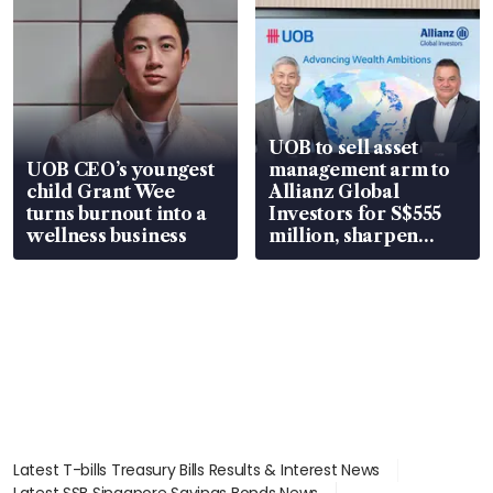
UOB to sell asset
UOB CEO’s youngest
management arm to
child Grant Wee
Allianz Global
turns burnout into a
Investors for S$555
wellness business
million, sharpen
wealth advisory
focus
Latest T-bills Treasury Bills Results & Interest News
Latest SSB Singapore Savings Bonds News