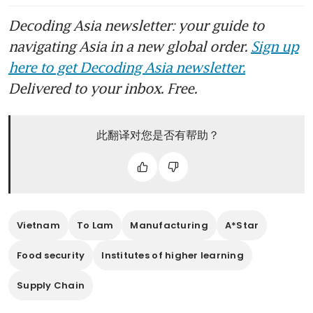
Decoding Asia newsletter: your guide to
navigating Asia in a new global order.
Sign up
here to get Decoding Asia newsletter.
Delivered to your inbox. Free.
此翻译对您是否有帮助？
Vietnam
To Lam
Manufacturing
A*Star
Food security
Institutes of higher learning
Supply Chain