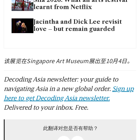
learnt from Netflix
Jacintha and Dick Lee revisit
love – but remain guarded
该展览在Singapore Art Museum展出至10月4日。
Decoding Asia newsletter: your guide to
navigating Asia in a new global order.
Sign up
here to get Decoding Asia newsletter.
Delivered to your inbox. Free.
此翻译对您是否有帮助？