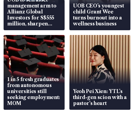
management arm to
UOB CEO’s youngest
Allianz Global
child Grant Wee
Investors for S$555
turns burnout into a
million, sharpen
wellness business
wealth advisory
focus
1 in 5 fresh graduates
from autonomous
universities still
Yeoh Pei Xien: YTL’s
seeking employment:
third-gen scion with a
MOM
pastor’s heart