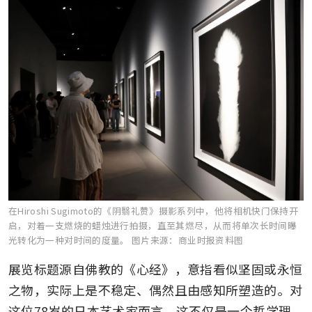
在Hiroshi Sugimoto的《阴翳礼赞》摄影系列中，他将相机快门保持开
启，对着一支燃烧的蜡烛进行拍摄，直至其燃尽，从而将单次长时间曝
光转化为一种对时间的度量。
图片来源：商业时报资料图
展览标题源自佛教的《心经》，意指看似坚固或永恒
之物，实际上是不稳定、偶然且由感知所塑造的。对
这位78岁的日本艺术家而言，这不仅是一个哲学理