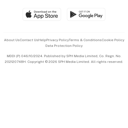
Group Subscription
Travel & Wellness
SGSME
Paid Press Release
Hospitality Partners
Advertise with Us
Events & Awards
About Us
Contact Us
Help
Privacy Policy
Terms & Conditions
Cookie Policy
Data Protection Policy
中文版 (beta)
MDDI (P) 046/10/2024. Published by SPH Media Limited, Co. Regn. No.
202120748H. Copyright © 2026 SPH Media Limited. All rights reserved.