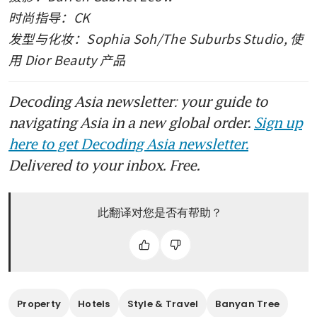
时尚指导：CK
发型与化妆：Sophia Soh/The Suburbs Studio, 使
用 Dior Beauty 产品
Decoding Asia newsletter: your guide to
navigating Asia in a new global order.
Sign up
here to get Decoding Asia newsletter.
Delivered to your inbox. Free.
此翻译对您是否有帮助？
Property
Hotels
Style & Travel
Banyan Tree