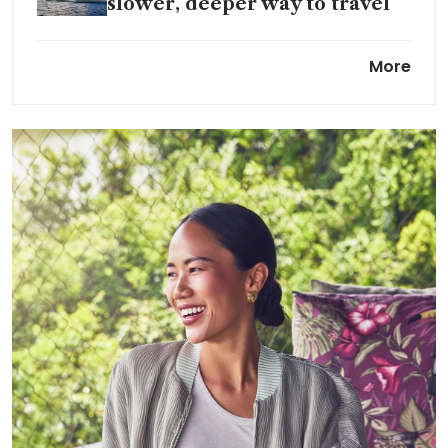
slower, deeper way to travel
Louis Vuitton pushes deeper
More
into high horology with Escale