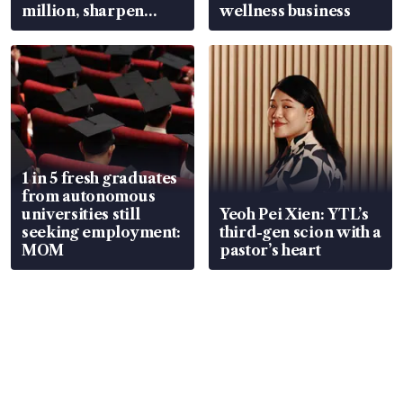
million, sharpen
wellness business
wealth advisory
focus
1 in 5 fresh graduates
from autonomous
universities still
Yeoh Pei Xien: YTL’s
seeking employment:
third-gen scion with a
MOM
pastor’s heart