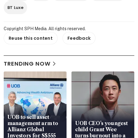
BT Luxe
Copyright SPH Media. All rights reserved.
Reuse this content
Feedback
TRENDING NOW
UOB to sell asset
management arm to
UOB CEO’s youngest
Allianz Global
child Grant Wee
Investors for S$555
turns burnout into a