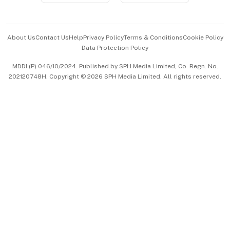
Advertise with Us
Events & Awards
About Us
Contact Us
Help
Privacy Policy
Terms & Conditions
Cookie Policy
Data Protection Policy
中文版 (beta)
MDDI (P) 046/10/2024. Published by SPH Media Limited, Co. Regn. No.
202120748H. Copyright © 2026 SPH Media Limited. All rights reserved.