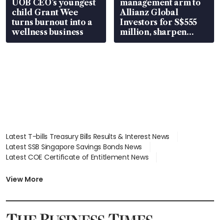
UOB CEO’s youngest
management arm to
child Grant Wee
Allianz Global
turns burnout into a
Investors for S$555
wellness business
million, sharpen
wealth advisory
focus
Latest T-bills Treasury Bills Results & Interest News
Latest SSB Singapore Savings Bonds News
Latest COE Certificate of Entitlement News
Latest Johor-Singapore SEZ News
Latest BTO Build To Order & Sales of Balance News
View More
Latest STI Straits Times Index News
Latest SGX Dividends, Share Price News
Latest Bonds Market News