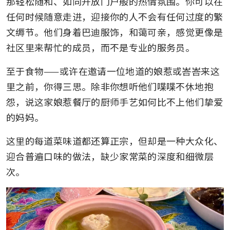
那轻松随和、如同开放门户般的热情氛围。你可以在
任何时候随意走进，迎接你的人不会有任何过度的繁
文缛节。他们身着巴迪服饰，和蔼可亲，感觉更像是
社区里来帮忙的成员，而不是专业的服务员。
至于食物——或许在邀请一位地道的娘惹或峇峇来这
里之前，你得三思。除非你想听他们喋喋不休地抱
怨，说这家娘惹餐厅的厨师手艺如何比不上他们挚爱
的妈妈。
这里的每道菜味道都还算正宗，但却是一种大众化、
迎合普遍口味的做法，缺少家常菜的深度和细微层
次。