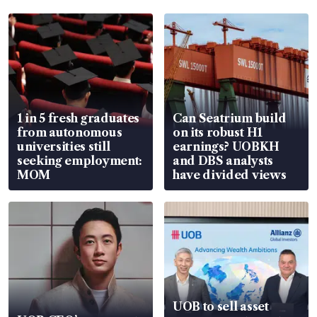
1 in 5 fresh graduates
Can Seatrium build
from autonomous
on its robust H1
universities still
earnings? UOBKH
seeking employment:
and DBS analysts
MOM
have divided views
UOB to sell asset