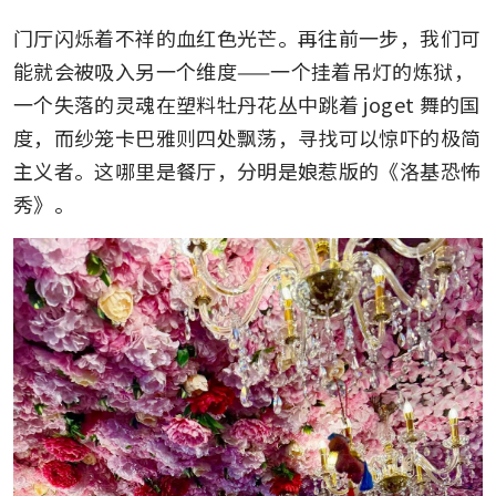
门厅闪烁着不祥的血红色光芒。再往前一步，我们可
能就会被吸入另一个维度——一个挂着吊灯的炼狱，
一个失落的灵魂在塑料牡丹花丛中跳着 joget 舞的国
度，而纱笼卡巴雅则四处飘荡，寻找可以惊吓的极简
主义者。这哪里是餐厅，分明是娘惹版的《洛基恐怖
秀》。