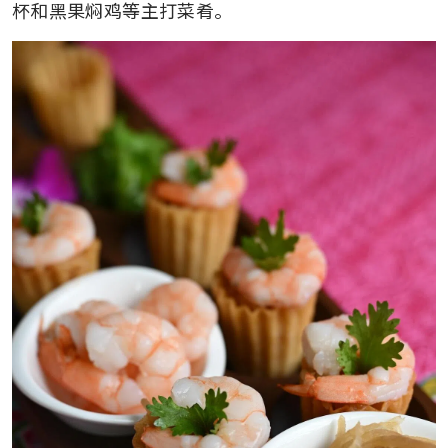
杯和黑果焖鸡等主打菜肴。