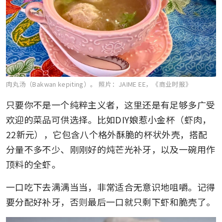
肉丸汤（Bakwan kepiting）。
照片：JAIME EE，《商业时报》
只要你不是一个纯粹主义者，这里还是有足够多广受
欢迎的菜品可供选择。比如DIY娘惹小金杯（虾肉，
22新元），它包含八个格外酥脆的杯状外壳，搭配
分量不多不少、刚刚好的炖芒光补牙，以及一碗用作
顶料的全虾。
一口吃下去满满当当，非常适合无意识地咀嚼。记得
要分配好补牙，否则最后一口就只剩下虾和脆壳了。