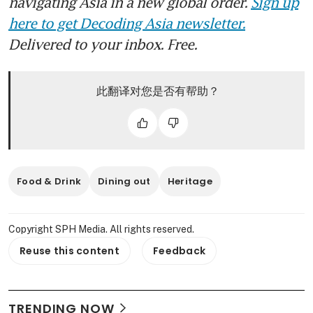
navigating Asia in a new global order.
Sign up
here to get Decoding Asia newsletter.
Delivered to your inbox. Free.
此翻译对您是否有帮助？
Food & Drink
Dining out
Heritage
Copyright SPH Media. All rights reserved.
Reuse this content
Feedback
TRENDING NOW