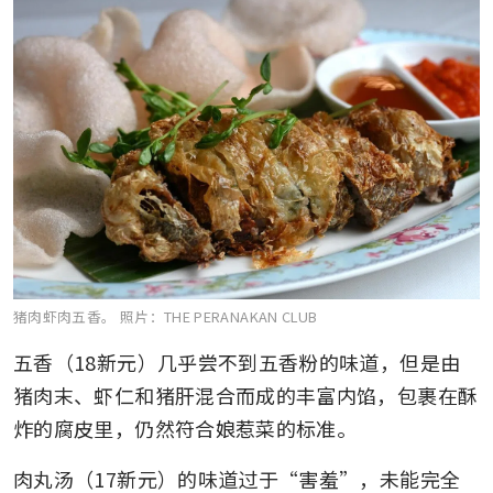
猪肉虾肉五香。
照片：THE PERANAKAN CLUB
五香（18新元）几乎尝不到五香粉的味道，但是由
猪肉末、虾仁和猪肝混合而成的丰富内馅，包裹在酥
炸的腐皮里，仍然符合娘惹菜的标准。
肉丸汤（17新元）的味道过于“害羞”，未能完全