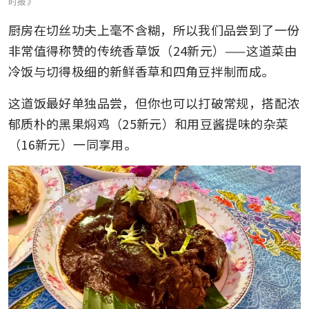
时报》
厨房在切丝功夫上毫不含糊，所以我们品尝到了一份
非常值得称赞的传统香草饭（24新元）——这道菜由
冷饭与切得极细的新鲜香草和四角豆拌制而成。
这道饭最好单独品尝，但你也可以打破常规，搭配浓
郁质朴的黑果焖鸡（25新元）和用豆酱提味的杂菜
（16新元）一同享用。