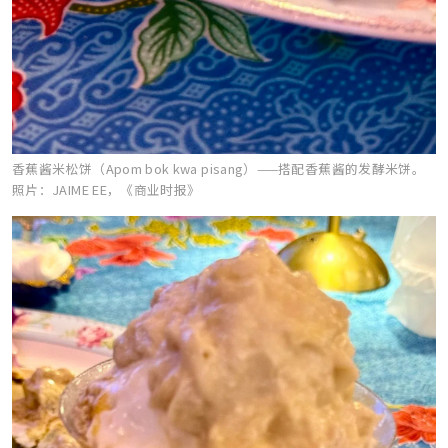
香蕉酱米松饼（Apom bok kwa pisang）——搭配香蕉酱的发酵米饼。
照片：JAIME EE，《商业时报》