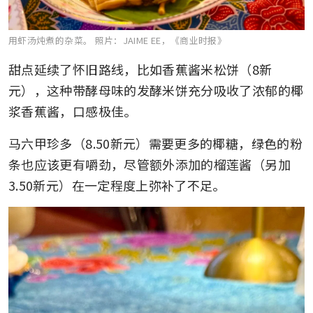
用虾汤炖煮的杂菜。
照片：JAIME EE，《商业时报》
甜点延续了怀旧路线，比如香蕉酱米松饼（8新
元），这种带酵母味的发酵米饼充分吸收了浓郁的椰
浆香蕉酱，口感极佳。
马六甲珍多（8.50新元）需要更多的椰糖，绿色的粉
条也应该更有嚼劲，尽管额外添加的榴莲酱（另加
3.50新元）在一定程度上弥补了不足。