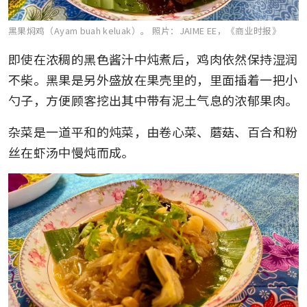
黑果焖鸡（Ayam buah keluak）。
照片：JAIME EE，《商业时报》
即使在浓稠的黑色酱汁中炖煮后，鸡肉依然保持湿润
不柴。黑果是另外盛放在果壳里的，里面插着一把小
勺子，方便顾客挖出其中带有泥土气息的浓郁果肉。
杂菜是一道平和的炖菜，由卷心菜、蘑菇、百合和粉
丝在虾汤中慢炖而成。