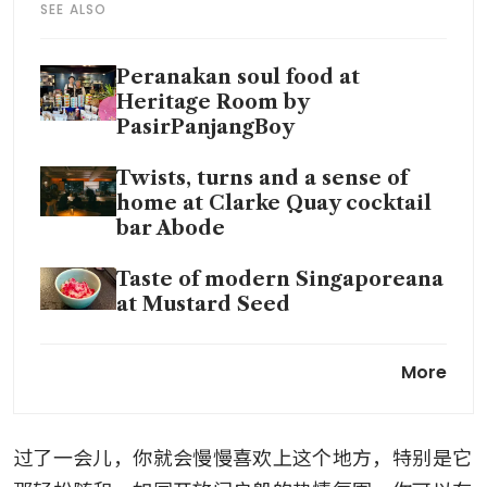
SEE ALSO
Peranakan soul food at
Heritage Room by
PasirPanjangBoy
Twists, turns and a sense of
home at Clarke Quay cocktail
bar Abode
Taste of modern Singaporeana
at Mustard Seed
Andre Chiang brings history
More
back to life at 1887 by Andre
过了一会儿，你就会慢慢喜欢上这个地方，特别是它