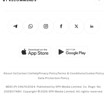
Videos
Style & Society
Capital Markets & Currencies
Working Life
thrive
Newsletters
Watches & Jewellery
Tech in Asia
Podcasts
Arts & Design
Asean Business
Personal Subscription
BT Luxe
Global Enterprise
Group Subscription
Travel & Wellness
SGSME
Paid Press Release
Hospitality Partners
Advertise with Us
Events & Awards
About Us
Contact Us
Help
Privacy Policy
Terms & Conditions
Cookie Policy
Data Protection Policy
中文版 (beta)
MDDI (P) 046/10/2024. Published by SPH Media Limited, Co. Regn. No.
202120748H. Copyright © 2026 SPH Media Limited. All rights reserved.