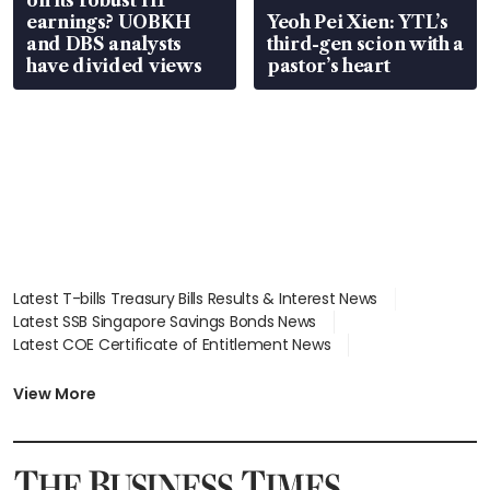
on its robust H1
earnings? UOBKH
Yeoh Pei Xien: YTL’s
and DBS analysts
third-gen scion with a
have divided views
pastor’s heart
Latest T-bills Treasury Bills Results & Interest News
Latest SSB Singapore Savings Bonds News
Latest COE Certificate of Entitlement News
Latest Johor-Singapore SEZ News
Latest BTO Build To Order & Sales of Balance News
View More
Latest STI Straits Times Index News
Latest SGX Dividends, Share Price News
Latest Bonds Market News
Latest Singapore Stocks To Buy News