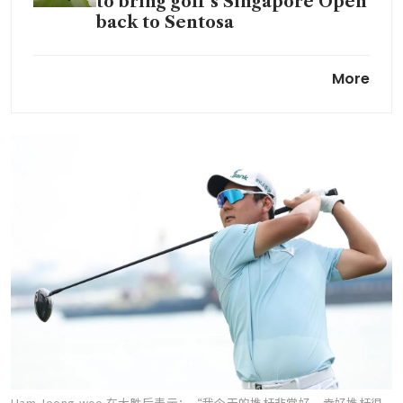
to bring golf’s Singapore Open
back to Sentosa
Making a sound investment in
More
the future of Singapore golf
Ham Jeong-woo 在大胜后表示：“我今天的推杆非常好。幸好推杆很