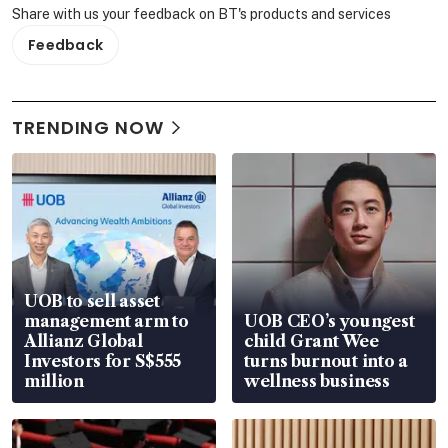
Share with us your feedback on BT's products and services
Feedback
TRENDING NOW
UOB to sell asset
management arm to
UOB CEO’s youngest
Allianz Global
child Grant Wee
Investors for S$555
turns burnout into a
million
wellness business