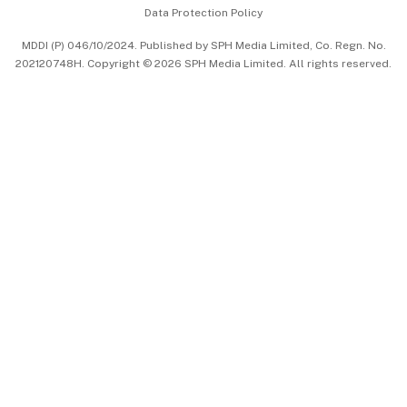
Data Protection Policy
中文版 (beta)
MDDI (P) 046/10/2024. Published by SPH Media Limited, Co. Regn. No.
202120748H. Copyright © 2026 SPH Media Limited. All rights reserved.