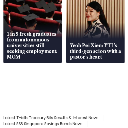
1 in 5 fresh graduates
from autonomous
universities still
Yeoh Pei Xien: YTL’s
seeking employment:
third-gen scion with a
MOM
pastor’s heart
Latest T-bills Treasury Bills Results & Interest News
Latest SSB Singapore Savings Bonds News