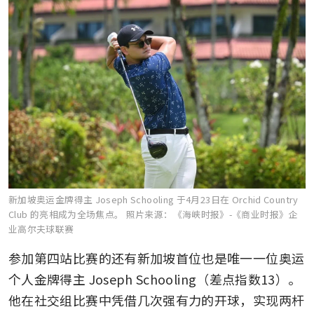
新加坡奥运金牌得主 Joseph Schooling 于4月23日在 Orchid Country
Club 的亮相成为全场焦点。
照片来源：《海峡时报》-《商业时报》企
业高尔夫球联赛
参加第四站比赛的还有新加坡首位也是唯一一位奥运
个人金牌得主 Joseph Schooling（差点指数13）。
他在社交组比赛中凭借几次强有力的开球，实现两杆