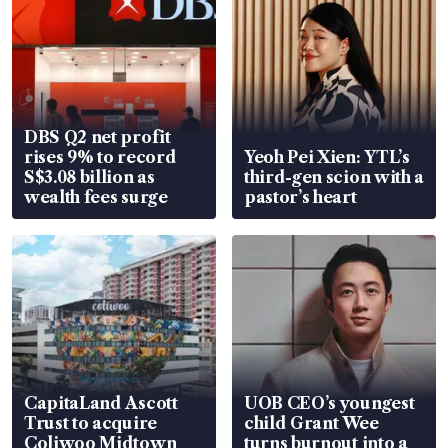
DBS Q2 net profit
rises 9% to record
Yeoh Pei Xien: YTL’s
S$3.08 billion as
third-gen scion with a
wealth fees surge
pastor’s heart
CapitaLand Ascott
UOB CEO’s youngest
Trust to acquire
child Grant Wee
Coliwoo Midtown
turns burnout into a