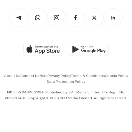
Watches & Jewellery
Tech in Asia
Podcasts
Arts & Design
Asean Business
Personal Subscription
BT Luxe
Global Enterprise
Group Subscription
Travel & Wellness
SGSME
Paid Press Release
Hospitality Partners
Advertise with Us
Events & Awards
About Us
Contact Us
Help
Privacy Policy
Terms & Conditions
Cookie Policy
Data Protection Policy
中文版 (beta)
MDDI (P) 046/10/2024. Published by SPH Media Limited, Co. Regn. No.
202120748H. Copyright © 2026 SPH Media Limited. All rights reserved.