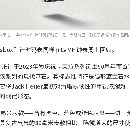
uer卡莱拉“Glassbox”计时码表动感十足、大胆前卫，彰显了品牌的赛车基因
ssbox”计时码表同样在LVMH钟表周上回归。
ox”设计于2023年为庆祝卡莱拉系列诞生60周年而
该系列的现代基石。其标志性特征是弧形蓝宝石水
它将Jack Heuer最初对清晰易读性的重视浓缩
的现代形态。
1毫米表款——备有黑色、蓝色或绿色表盘——进一
具复古气息的39毫米表款相比，略微增大的尺寸