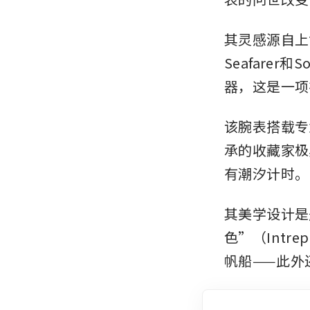
其灵感源自上世纪
Seafarer
器，这是一项
该腕表搭载专
承的收藏家极
有潮汐计时。
其美学设计是
色”（Intr
帆船——此外