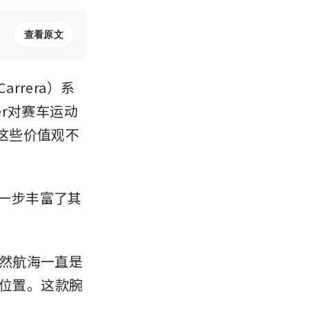
查看原文
rrera）系
er对赛车运动
这些价值观不
进一步丰富了其
虽然航海一直是
缘位置。这款腕