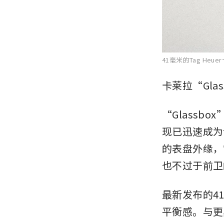
41毫米的Tag He
卡莱拉“Gla
“Glassb
现已迅速成为
的表盘外缘，
也不过于前卫
最新发布的4
平衡感。与更