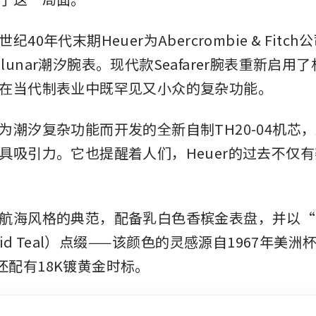
40年代末期Heuer为Abercrombie & Fitc
和Solunar潮汐腕表。现代款Seafarer腕表重新启
在当代制表业中既罕见又小众的复杂功能。
为潮汐复杂功能而开发的全新自制TH20-04机芯
具吸引力。它也提醒着人们，Heuer的过去不仅
航海风格的典范，配备乳白色香槟金表盘，并以“
epid Teal）点缀——该颜色的灵感源自1967年美
还配有18K镀黄金时标。