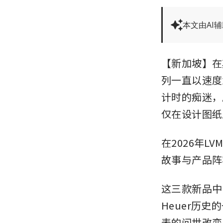
本文由AI
【新加坡】在其
列一直以速度为
计时的痴迷，
仅在设计图纸
在2026年
故事与产品阵
这三款新品中
Heuer历
表的问世改变