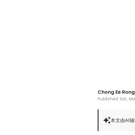
Chong Ee Rong
Published
Sat, Ma
本文由AI