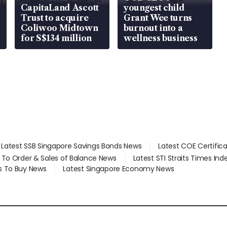
CapitaLand Ascott
youngest child
Trust to acquire
Grant Wee turns
Coliwoo Midtown
burnout into a
for S$134 million
wellness business
Latest SSB Singapore Savings Bonds News
Latest COE Certific
d To Order & Sales of Balance News
Latest STI Straits Times In
s To Buy News
Latest Singapore Economy News