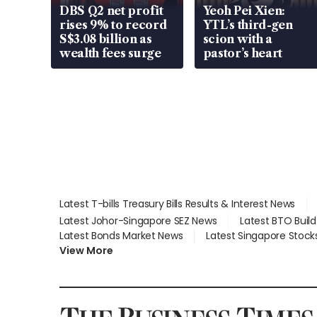
DBS Q2 net profit
Yeoh Pei Xien:
rises 9% to record
YTL’s third-gen
S$3.08 billion as
scion with a
wealth fees surge
pastor’s heart
Latest T-bills Treasury Bills Results & Interest News
Latest Johor-Singapore SEZ News
Latest BTO Buil
Latest Bonds Market News
Latest Singapore Stock
View More