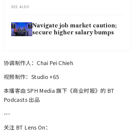
SEE ALSO
Navigate job market caution;
secure higher salary bumps
协调制作人：Chai Pei Chieh
视频制作：Studio +65
本播客由 SPH Media 旗下《商业时报》的 BT 
Podcasts 出品
---
关注 BT Lens On：