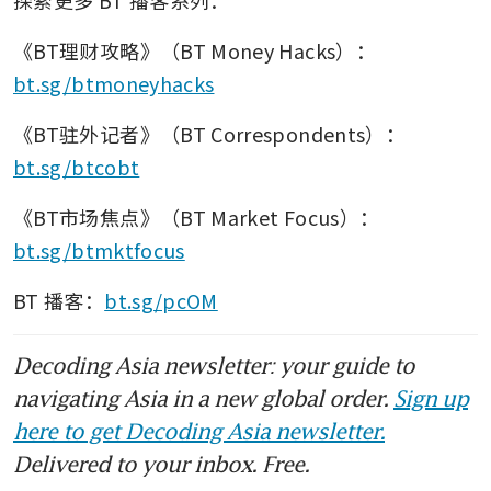
探索更多 BT 播客系列：
《BT理财攻略》（BT Money Hacks）：
bt.sg/btmoneyhacks
《BT驻外记者》（BT Correspondents）：
bt.sg/btcobt
《BT市场焦点》（BT Market Focus）：
bt.sg/btmktfocus
BT 播客：
bt.sg/pcOM
Decoding Asia newsletter: your guide to
navigating Asia in a new global order.
Sign up
here to get Decoding Asia newsletter.
Delivered to your inbox. Free.