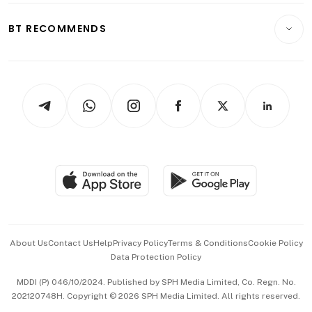
E-paper
Motoring
Insurance
Consumer & Healthcare
ESG
BT RECOMMENDS
Videos
Style & Society
Capital Markets & Currencies
Working Life
thrive
Newsletters
Watches & Jewellery
Tech in Asia
Podcasts
Arts & Design
Asean Business
Personal Subscription
BT Luxe
Global Enterprise
Group Subscription
Travel & Wellness
SGSME
Paid Press Release
Hospitality Partners
Advertise with Us
Events & Awards
About Us
Contact Us
Help
Privacy Policy
Terms & Conditions
Cookie Policy
Data Protection Policy
中文版 (beta)
MDDI (P) 046/10/2024. Published by SPH Media Limited, Co. Regn. No.
202120748H. Copyright © 2026 SPH Media Limited. All rights reserved.