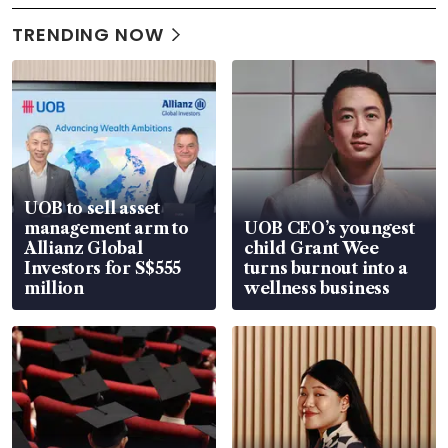
TRENDING NOW
UOB to sell asset
management arm to
UOB CEO’s youngest
Allianz Global
child Grant Wee
Investors for S$555
turns burnout into a
million
wellness business