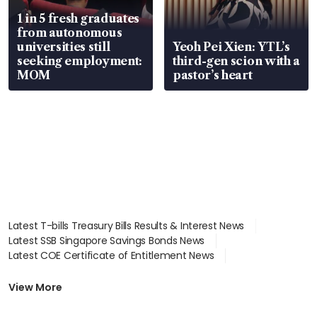
1 in 5 fresh graduates
from autonomous
universities still
Yeoh Pei Xien: YTL’s
seeking employment:
third-gen scion with a
MOM
pastor’s heart
Latest T-bills Treasury Bills Results & Interest News
Latest SSB Singapore Savings Bonds News
Latest COE Certificate of Entitlement News
Latest Johor-Singapore SEZ News
Latest BTO Build To Order & Sales of Balance News
View More
Latest STI Straits Times Index News