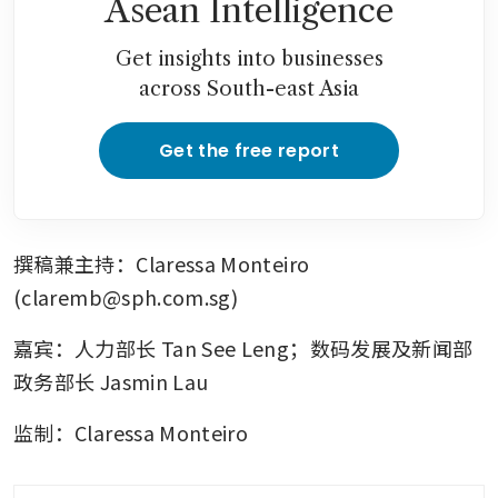
Asean Intelligence
Get insights into businesses
across South-east Asia
Get the free report
撰稿兼主持：Claressa Monteiro 
(claremb@sph.com.sg)
嘉宾：人力部长 Tan See Leng；数码发展及新闻部
政务部长 Jasmin Lau
监制：Claressa Monteiro