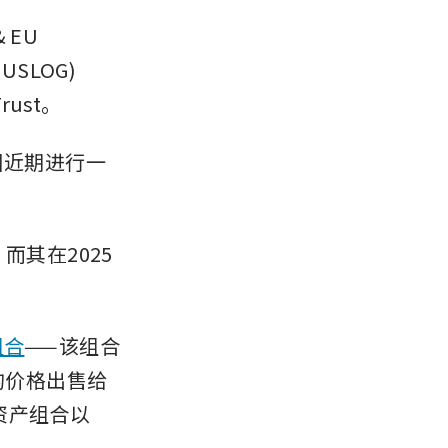
EU 
MUSLOG) 
Trust。
团近期进行一
而其在2025
组合
——该组合
的价格出售给
资产组合以