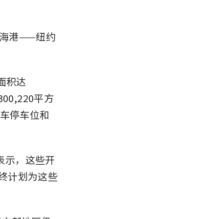
海港——纽约
面积达
0,220平方
拖车停车位和
问时表示，这些开
最终计划为这些