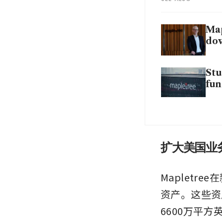
Map
dow
Stu
fu
扩大美国业
Mapletr
资产。这些资
6600万平方