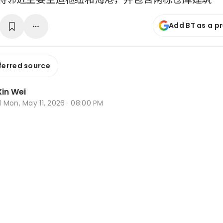
Add BT as a p
ferred source
in Wei
d
Mon, May 11, 2026 · 08:00 PM