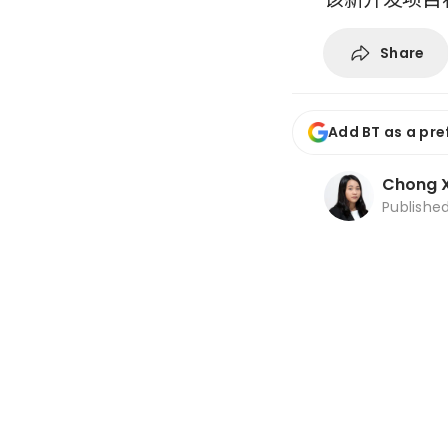
Share
Add BT as a pre
Chong X
Publishe