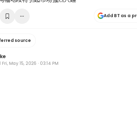
Add BT as a p
ferred source
oke
d
Fri, May 15, 2026 · 03:14 PM