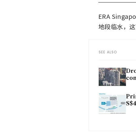
ERA Singa
地段临水，这
SEE ALSO
Dro
co
Pri
S$4