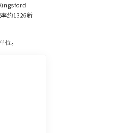
sford 
率约1326新
宅单位。