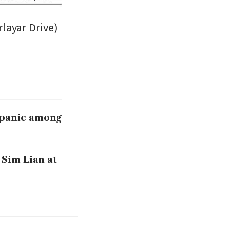
yar Drive)
r panic among
 Sim Lian at