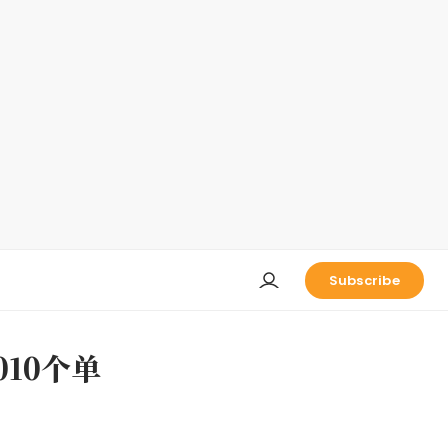
Subscribe
010个单