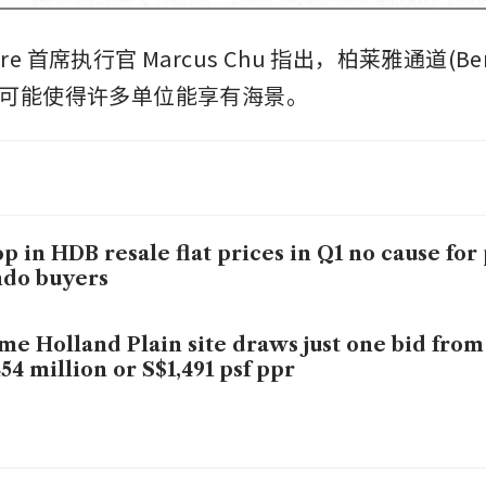
pore 首席执行官 Marcus Chu 指出，柏莱雅通道(Berla
可能使得许多单位能享有海景。
p in HDB resale flat prices in Q1 no cause fo
ndo buyers
me Holland Plain site draws just one bid from
54 million or S$1,491 psf ppr