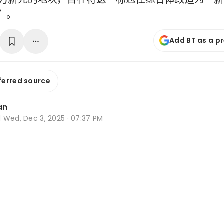
”。
Add BT as a p
ferred source
an
d
Wed, Dec 3, 2025 · 07:37 PM