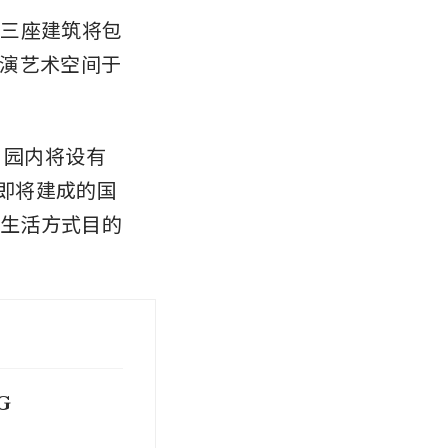
这三座建筑将包
演艺术空间于
，园内将设有
与即将建成的国
合生活方式目的
SG