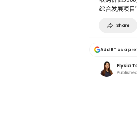
综合发展项目
Share
Add BT as a pre
Elysia T
Publishe