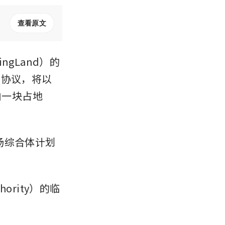
查看原文
ingLand）的
份买卖协议，将以
体内一块占地
广场综合体计划
hority）的临