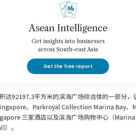
Asean Intelligence
Get insights into businesses
across South-east Asia
Get the free report
积达92197.3平方米的滨海广场综合体的一部分，
 Singapore、Parkroyal Collection Marina Bay、M
 Singapore 三家酒店以及滨海广场购物中心（Marina S
all）。