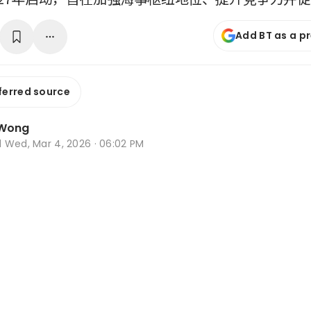
Add BT as a p
ferred source
 Wong
d
Wed, Mar 4, 2026 · 06:02 PM