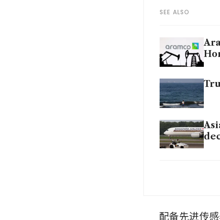
SEE ALSO
Ara
Ho
Tru
Asi
dec
Par
be
SIA
配备先进传感
car