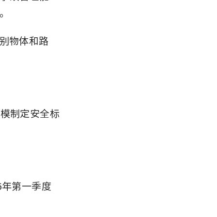
。
costs, supply
识别物体和路
规模制定安全标
6年第一季度