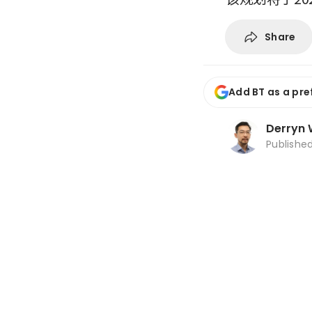
Share
Add BT as a pre
Derryn
Publishe