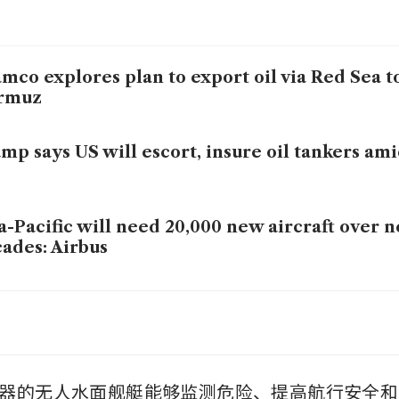
mco explores plan to export oil via Red Sea t
rmuz
mp says US will escort, insure oil tankers am
a-Pacific will need 20,000 new aircraft over 
ades: Airbus
f rebate reduction not expected to change 
haviour: MOT
, Cathay could gain from Gulf conflict but Asia
器的无人水面舰艇能够监测危险、提高航行安全和
riers face longer-term price hikes