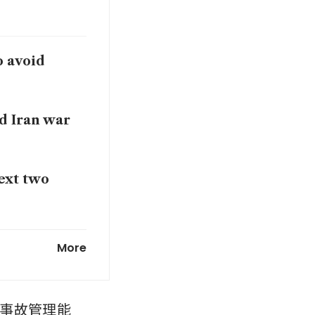
o avoid
id Iran war
next two
COE renewal
More
-Pacific
事故管理能