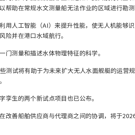
以帮助在常规水文测量船无法作业的区域进行勘测
gapore businesses to brace for higher energy 
in disruption from Gulf conflict
利用人工智能（AI）来提升性能，使无人机能够
风险并在港口水域航行。
一门测量和描述水体物理特征的科学。
这些测试将有助于为未来扩大无人水面舰艇的运营
。
字孪生的两个新试点项目也已公布。
在改善船舶供应商与代理商之间的协调，将于202