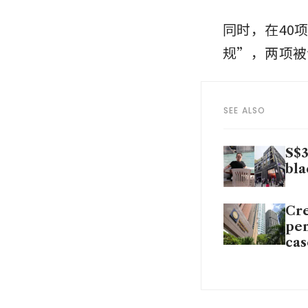
同时，在40
规”，两项被
SEE ALSO
S$3
bla
Cre
pen
cas