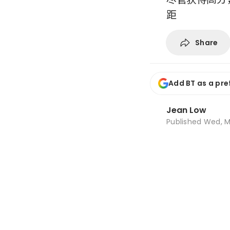
距
Share
Add BT as a pre
Jean Low
Published
Wed, M