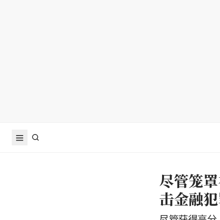
尽管笼罩
击金融犯
尽管获得高分