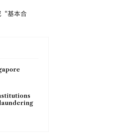
或“基本合
ngapore
nstitutions
 laundering