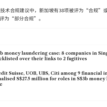
项技术合规建议中，新加坡有38项被评为“合规”
评为“部分合规”。
b money laundering case: 8 companies in Si
cklisted over their links to 2 fugitives
dit Suisse, UOB, UBS, Citi among 9 financial i
alised S$27.5 million for roles in S$3b money
e