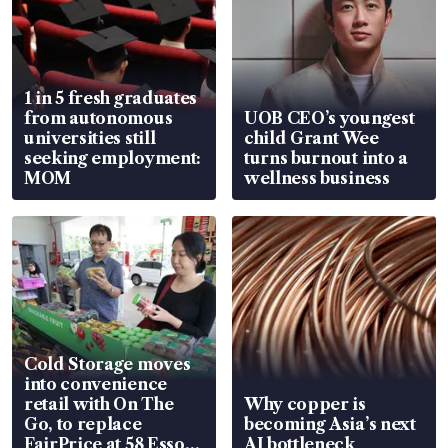
1 in 5 fresh graduates
from autonomous
UOB CEO’s youngest
universities still
child Grant Wee
seeking employment:
turns burnout into a
MOM
wellness business
Cold Storage moves
into convenience
retail with On The
Why copper is
Go, to replace
becoming Asia’s next
FairPrice at 58 Esso
AI bottleneck