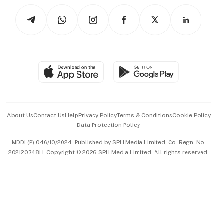
Tech in Asia
Podcasts
Arts & Design
Asean Business
Personal Subscription
BT Luxe
Global Enterprise
Group Subscription
Travel & Wellness
SGSME
Paid Press Release
Hospitality Partners
Advertise with Us
Events & Awards
About Us
Contact Us
Help
Privacy Policy
Terms & Conditions
Cookie Policy
Data Protection Policy
中文版 (beta)
MDDI (P) 046/10/2024. Published by SPH Media Limited, Co. Regn. No.
202120748H. Copyright © 2026 SPH Media Limited. All rights reserved.