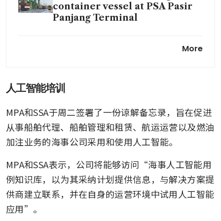
container vessel at PSA Pasir
Panjang Terminal
Strong demand drives COE
More
spike as mainstream car
premium hits S$118,000,
commercial vehicles at
S$80,001
人工智能培训
Cornering the market?
MPA和SSA于周二签署了一份谅解备忘录，旨在促进
Charter yacht operators fear
从事船舶代理、船舶管理和租赁、航运运营以及燃油
price hikes if SUTL acquires
加注业务的海事公司采用和使用人工智能。
Marina at Keppel Bay
MPA和SSA表示，公司将能够访问“海事人工智能用
UK High Court rejects appeal
例知识库，以为其采纳计划提供信息，与解决方案提
on US$832.2 million case
against Yangzijiang
供商建立联系，并在自身的运营环境中试用人工智能
Shipbuilding units
应用”。