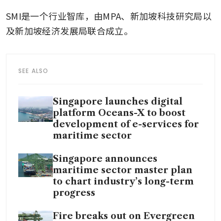
SMI是一个行业智库，由MPA、新加坡科技研究局以
及新加坡经济发展局联合成立。
SEE ALSO
Singapore launches digital
platform Oceans-X to boost
development of e-services for
maritime sector
Singapore announces
maritime sector master plan
to chart industry’s long-term
progress
Fire breaks out on Evergreen