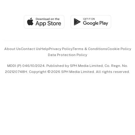
Global Enterprise
Group Subscription
Travel & Wellness
SGSME
Paid Press Release
Hospitality Partners
Advertise with Us
Events & Awards
About Us
Contact Us
Help
Privacy Policy
Terms & Conditions
Cookie Policy
Data Protection Policy
中文版 (beta)
MDDI (P) 046/10/2024. Published by SPH Media Limited, Co. Regn. No.
202120748H. Copyright © 2026 SPH Media Limited. All rights reserved.