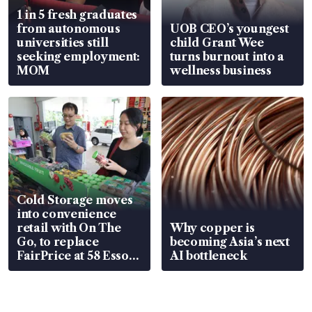
1 in 5 fresh graduates
from autonomous
UOB CEO’s youngest
universities still
child Grant Wee
seeking employment:
turns burnout into a
MOM
wellness business
Cold Storage moves
into convenience
retail with On The
Why copper is
Go, to replace
becoming Asia’s next
FairPrice at 58 Esso
AI bottleneck
stations