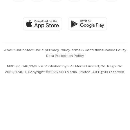
BT Luxe
Global Enterprise
Group Subscription
Travel & Wellness
SGSME
Paid Press Release
Hospitality Partners
Advertise with Us
Events & Awards
About Us
Contact Us
Help
Privacy Policy
Terms & Conditions
Cookie Policy
Data Protection Policy
中文版 (beta)
MDDI (P) 046/10/2024. Published by SPH Media Limited, Co. Regn. No.
202120748H. Copyright © 2026 SPH Media Limited. All rights reserved.