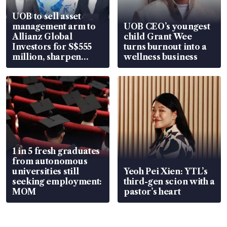
UOB to sell asset
management arm to
UOB CEO’s youngest
Allianz Global
child Grant Wee
Investors for S$555
turns burnout into a
million, sharpen
wellness business
wealth advisory
focus
1 in 5 fresh graduates
from autonomous
universities still
Yeoh Pei Xien: YTL’s
seeking employment:
third-gen scion with a
MOM
pastor’s heart