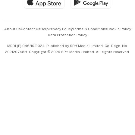
Paid Press Release
Hospitality Partners
Advertise with Us
Events & Awards
About Us
Contact Us
Help
Privacy Policy
Terms & Conditions
Cookie Policy
Data Protection Policy
中文版 (beta)
MDDI (P) 046/10/2024. Published by SPH Media Limited, Co. Regn. No.
202120748H. Copyright © 2026 SPH Media Limited. All rights reserved.