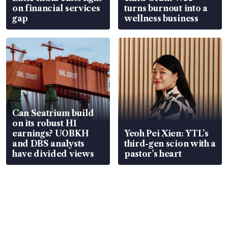
on financial services
turns burnout into a
gap
wellness business
Can Seatrium build
on its robust H1
earnings? UOBKH
Yeoh Pei Xien: YTL’s
and DBS analysts
third-gen scion with a
have divided views
pastor’s heart