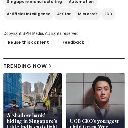
Singapore manufacturing
Automation
Artificial Intelligence
A*Star
Microsoft
EDB
Copyright SPH Media. All rights reserved.
Reuse this content
Feedback
TRENDING NOW
A ‘shadow bank’
hiding in Singapore’s
UOB CEO’s youngest
Little India casts light
child Grant Wee