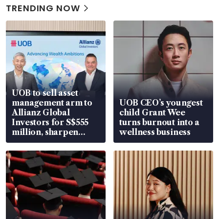
TRENDING NOW
UOB to sell asset
management arm to
UOB CEO’s youngest
Allianz Global
child Grant Wee
Investors for S$555
turns burnout into a
million, sharpen
wellness business
wealth advisory
focus