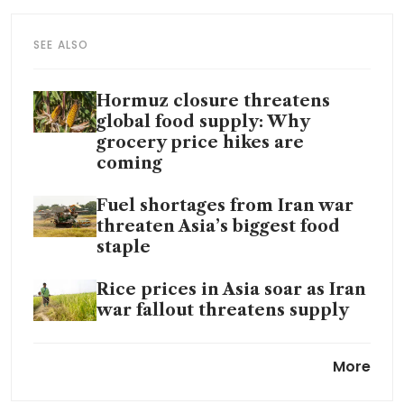
SEE ALSO
Hormuz closure threatens
global food supply: Why
grocery price hikes are
coming
Fuel shortages from Iran war
threaten Asia’s biggest food
staple
Rice prices in Asia soar as Iran
war fallout threatens supply
Food manufacturers fret as
More
Iran war sends diesel,
logistics, packaging cost