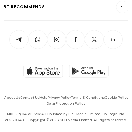
Insurance
Consumer & Healthcare
ESG
BT RECOMMENDS
Videos
Style & Society
Capital Markets & Currencies
Working Life
thrive
Newsletters
Watches & Jewellery
Tech in Asia
Podcasts
Arts & Design
Asean Business
Personal Subscription
BT Luxe
Global Enterprise
Group Subscription
Travel & Wellness
SGSME
Paid Press Release
Hospitality Partners
Advertise with Us
Events & Awards
About Us
Contact Us
Help
Privacy Policy
Terms & Conditions
Cookie Policy
Data Protection Policy
中文版 (beta)
MDDI (P) 046/10/2024. Published by SPH Media Limited, Co. Regn. No.
202120748H. Copyright © 2026 SPH Media Limited. All rights reserved.