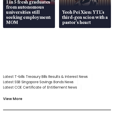
1 in 5 fresh graduates
from autonomous
universities still
Yeoh Pei Xien: YTL’s
seeking employment:
third-gen scion with a
MOM
pastor’s heart
Latest T-bills Treasury Bills Results & Interest News
Latest SSB Singapore Savings Bonds News
Latest COE Certificate of Entitlement News
Latest Johor-Singapore SEZ News
Latest BTO Build To Order & Sales of Balance News
View More
Latest STI Straits Times Index News
Latest SGX Dividends, Share Price News