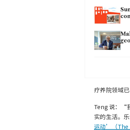
Sum
con
Mal
geo
Cou
ass
Str
疗养院领域已
Sin
Teng 说
实的生活。乐
运动’（The S