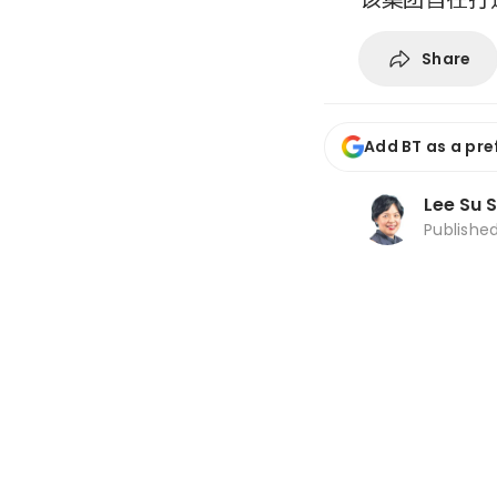
Share
Add BT as a pre
Lee Su 
Publishe