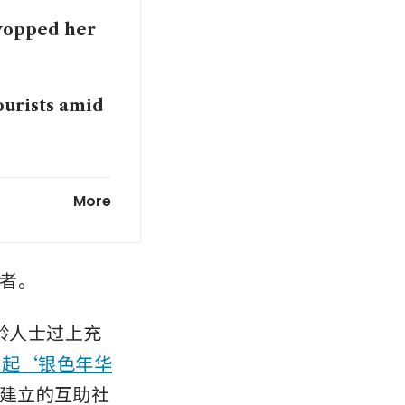
 swopped her
ourists amid
 financial
More
e in
者。
龄人士过上充
发起‘银色年华
建立的互助社