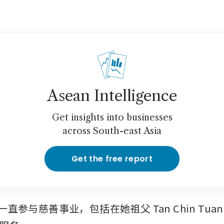
Asean Intelligence
Get insights into businesses
across South-east Asia
Get the free report
来一直参与慈善事业，包括在她祖父 Tan Chin Tua