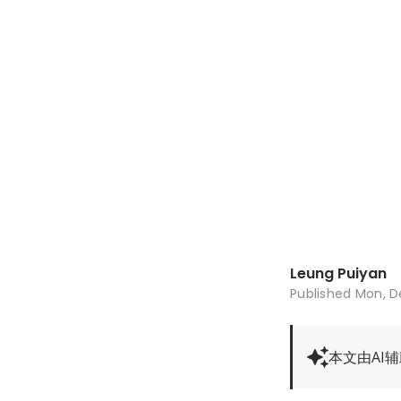
Leung Puiyan
Published
Mon, D
本文由AI