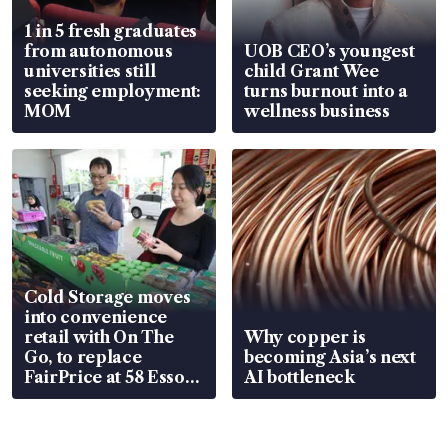
1 in 5 fresh graduates
from autonomous
UOB CEO’s youngest
universities still
child Grant Wee
seeking employment:
turns burnout into a
MOM
wellness business
Cold Storage moves
into convenience
retail with On The
Why copper is
Go, to replace
becoming Asia’s next
FairPrice at 58 Esso
AI bottleneck
stations