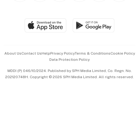
BT Luxe
Global Enterprise
Group Subscription
Travel & Wellness
SGSME
Paid Press Release
Hospitality Partners
Advertise with Us
Events & Awards
About Us
Contact Us
Help
Privacy Policy
Terms & Conditions
Cookie Policy
Data Protection Policy
中文版 (beta)
MDDI (P) 046/10/2024. Published by SPH Media Limited, Co. Regn. No.
202120748H. Copyright © 2026 SPH Media Limited. All rights reserved.