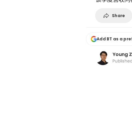
Share
Add BT as a pre
Young 
Publishe