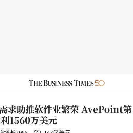
需求助推软件业繁荣 AvePoint
利1560万美元
增长29%，至1.147亿美元