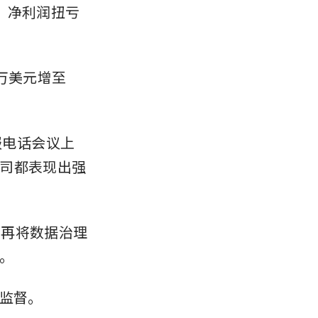
绩，净利润扭亏
0万美元增至
的财报电话会议上
司都表现出强
不再将数据治理
。
营监督。