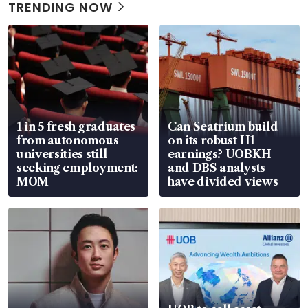
TRENDING NOW
1 in 5 fresh graduates
Can Seatrium build
from autonomous
on its robust H1
universities still
earnings? UOBKH
seeking employment:
and DBS analysts
MOM
have divided views