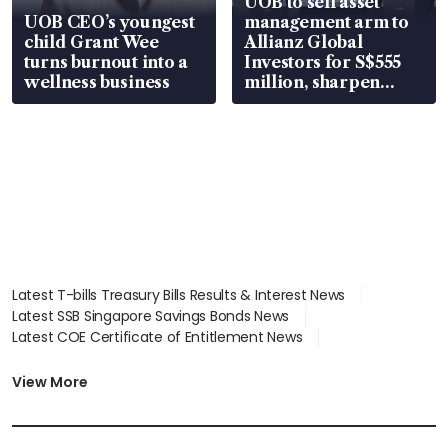
UOB to sell asset
UOB CEO’s youngest
management arm to
child Grant Wee
Allianz Global
turns burnout into a
Investors for S$555
wellness business
million, sharpen
wealth advisory
focus
Latest T-bills Treasury Bills Results & Interest News
Latest SSB Singapore Savings Bonds News
Latest COE Certificate of Entitlement News
Latest Johor-Singapore SEZ News
Latest BTO Build To Order & Sales of Balance News
View More
Latest STI Straits Times Index News
Latest SGX Dividends, Share Price News
Latest Bonds Market News