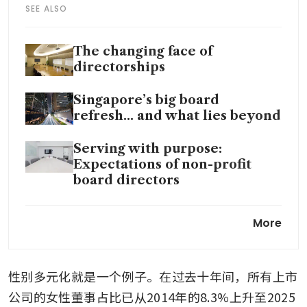
SEE ALSO
The changing face of
directorships
Singapore’s big board
refresh... and what lies beyond
Serving with purpose:
Expectations of non-profit
board directors
Making sense of the shifting
More
ESG regulatory climate
性别多元化就是一个例子。在过去十年间，所有上市
公司的女性董事占比已从2014年的8.3%上升至2025