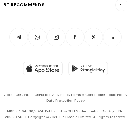
Consumer & Healthcare
ESG
BT RECOMMENDS
Videos
Style & Society
Capital Markets & Currencies
Working Life
thrive
Newsletters
Watches & Jewellery
Tech in Asia
Podcasts
Arts & Design
Asean Business
Personal Subscription
BT Luxe
Global Enterprise
Group Subscription
Travel & Wellness
SGSME
Paid Press Release
Hospitality Partners
Advertise with Us
Events & Awards
About Us
Contact Us
Help
Privacy Policy
Terms & Conditions
Cookie Policy
Data Protection Policy
中文版 (beta)
MDDI (P) 046/10/2024. Published by SPH Media Limited, Co. Regn. No.
202120748H. Copyright © 2026 SPH Media Limited. All rights reserved.