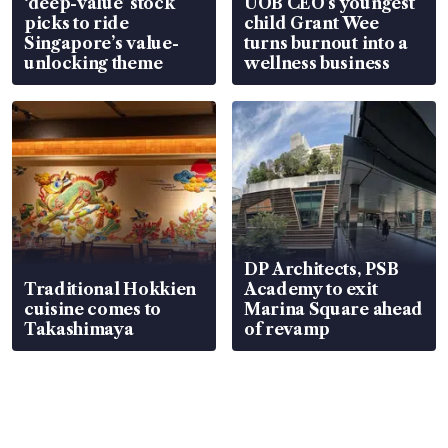
‘deep-value’ stock
UOB CEO’s youngest
picks to ride
child Grant Wee
Singapore’s value-
turns burnout into a
unlocking theme
wellness business
DP Architects, PSB
Traditional Hokkien
Academy to exit
cuisine comes to
Marina Square ahead
Takashimaya
of revamp