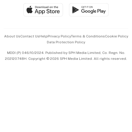
SGSME
Paid Press Release
Hospitality Partners
Advertise with Us
Events & Awards
About Us
Contact Us
Help
Privacy Policy
Terms & Conditions
Cookie Policy
Data Protection Policy
中文版 (beta)
MDDI (P) 046/10/2024. Published by SPH Media Limited, Co. Regn. No.
202120748H. Copyright © 2026 SPH Media Limited. All rights reserved.