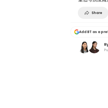
Share
Add BT as a pre
R
P