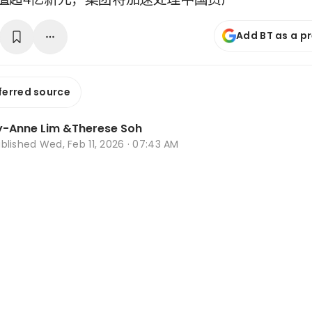
Add BT as a p
ferred source
y-Anne Lim
&
Therese Soh
ublished
Wed, Feb 11, 2026 · 07:43 AM