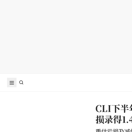
CLI下
损录得1
重估亏损及减