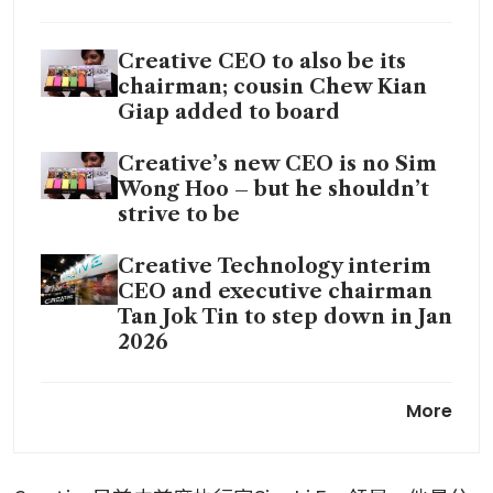
Creative CEO to also be its
chairman; cousin Chew Kian
Giap added to board
Creative’s new CEO is no Sim
Wong Hoo – but he shouldn’t
strive to be
Creative Technology interim
CEO and executive chairman
Tan Jok Tin to step down in Jan
2026
Creative narrows H2 loss to
More
US$4.4 million, but US tariff
threat weighs on revenue