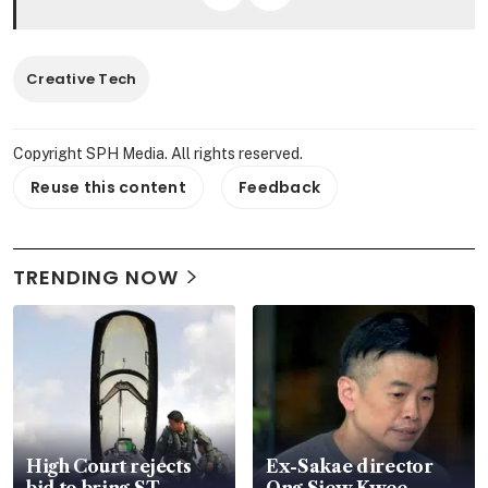
Creative Tech
Copyright SPH Media. All rights reserved.
Reuse this content
Feedback
TRENDING NOW
High Court rejects
Ex-Sakae director
bid to bring ST
Ong Siew Kwee