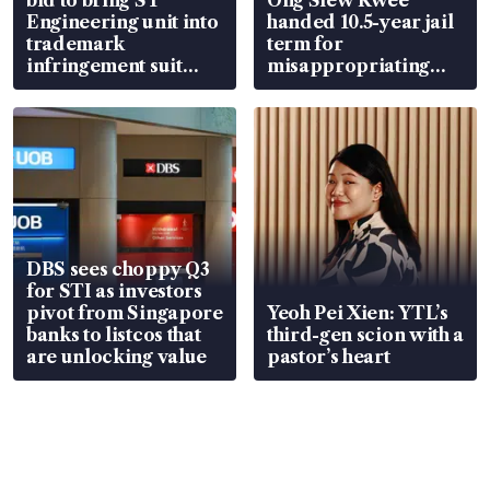
Engineering unit into
handed 10.5-year jail
trademark
term for
infringement suit
misappropriating
over RSAF aircraft
S$15.8 million, lying
parts
in court
DBS sees choppy Q3
for STI as investors
pivot from Singapore
Yeoh Pei Xien: YTL’s
banks to listcos that
third-gen scion with a
are unlocking value
pastor’s heart