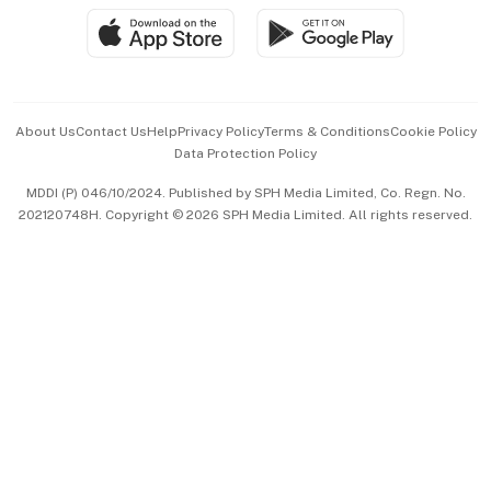
SGSME
Paid Press Release
Hospitality Partners
Advertise with Us
Events & Awards
About Us
Contact Us
Help
Privacy Policy
Terms & Conditions
Cookie Policy
Data Protection Policy
中文版 (beta)
MDDI (P) 046/10/2024. Published by SPH Media Limited, Co. Regn. No.
202120748H. Copyright © 2026 SPH Media Limited. All rights reserved.