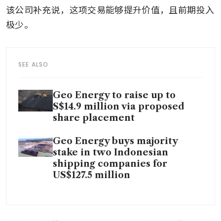
该公司补充说，这项交易能够提升价值，且前期投入
极少。
SEE ALSO
Geo Energy to raise up to
S$14.9 million via proposed
share placement
Geo Energy buys majority
stake in two Indonesian
shipping companies for
US$127.5 million