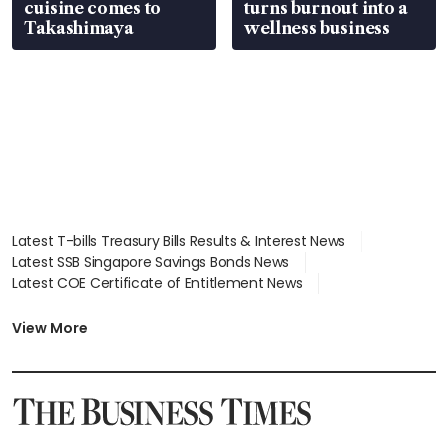
cuisine comes to
turns burnout into a
Takashimaya
wellness business
Latest T-bills Treasury Bills Results & Interest News
Latest SSB Singapore Savings Bonds News
Latest COE Certificate of Entitlement News
Latest Johor-Singapore SEZ News
Latest BTO Build To Order & Sales of Balance News
View More
Latest STI Straits Times Index News
Latest SGX Dividends, Share Price News
Latest Bonds Market News
Latest Singapore Stocks To Buy News
Latest Singapore Economy News