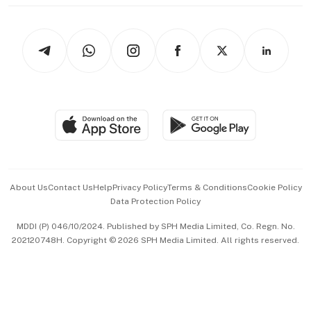
thrive
Newsletters
Watches & Jewellery
Tech in Asia
Podcasts
Arts & Design
Asean Business
Personal Subscription
BT Luxe
Global Enterprise
Group Subscription
Travel & Wellness
SGSME
Paid Press Release
Hospitality Partners
Advertise with Us
Events & Awards
About Us
Contact Us
Help
Privacy Policy
Terms & Conditions
Cookie Policy
Data Protection Policy
中文版 (beta)
MDDI (P) 046/10/2024. Published by SPH Media Limited, Co. Regn. No.
202120748H. Copyright © 2026 SPH Media Limited. All rights reserved.