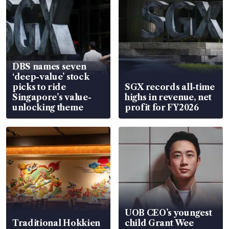
DBS names seven
‘deep-value’ stock
picks to ride
SGX records all-time
Singapore’s value-
highs in revenue, net
unlocking theme
profit for FY2026
UOB CEO’s youngest
Traditional Hokkien
child Grant Wee