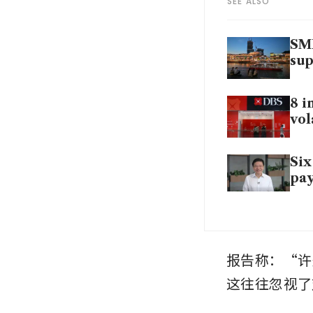
SEE ALSO
SME
sup
8 i
vol
Six
pay
报告称：“许
这往往忽视了