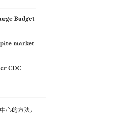
y urge Budget
spite market
ller CDC
中心的方法，