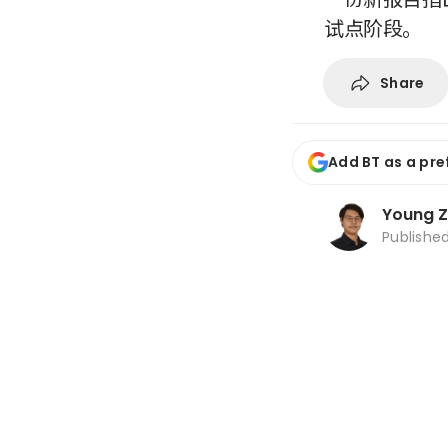
试点阶段。
Share
Add BT as a pre
Young 
Publishe