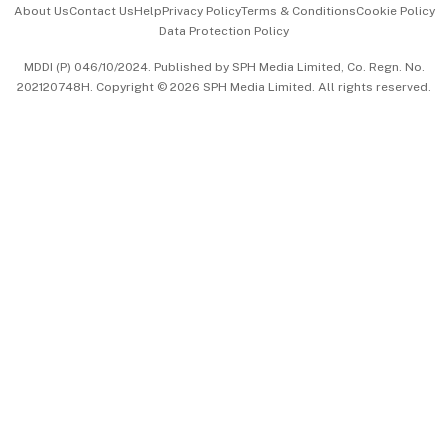
About Us
Contact Us
Help
Privacy Policy
Terms & Conditions
Cookie Policy
Data Protection Policy
中文版 (beta)
MDDI (P) 046/10/2024. Published by SPH Media Limited, Co. Regn. No.
202120748H. Copyright © 2026 SPH Media Limited. All rights reserved.