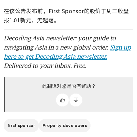
在该公告发布前，First Sponsor的股价于周三收盘
报1.01新元，无起落。
Decoding Asia newsletter: your guide to
navigating Asia in a new global order.
Sign up
here to get Decoding Asia newsletter.
Delivered to your inbox. Free.
此翻译对您是否有帮助？
first sponsor
Property developers