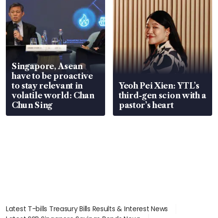
Singapore, Asean
have to be proactive
to stay relevant in
Yeoh Pei Xien: YTL’s
volatile world: Chan
third-gen scion with a
Chun Sing
pastor’s heart
Latest T-bills Treasury Bills Results & Interest News