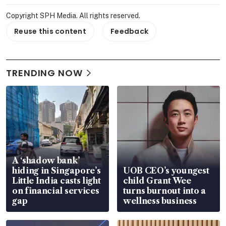
Copyright SPH Media. All rights reserved.
Reuse this content
Feedback
TRENDING NOW
A ‘shadow bank’
hiding in Singapore’s
UOB CEO’s youngest
Little India casts light
child Grant Wee
on financial services
turns burnout into a
gap
wellness business