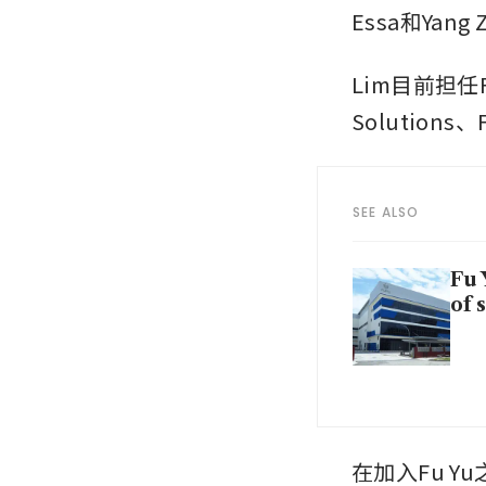
Essa和Yang 
Lim目前担任Fu 
Solutions、
SEE ALSO
Fu 
of 
在加入Fu Yu