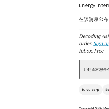
Energy In
在该消息公布前
Decoding Asia
order.
Sign up
inbox. Free.
此翻译对您是
fu yu corp
Bo
Copyright SPH Media