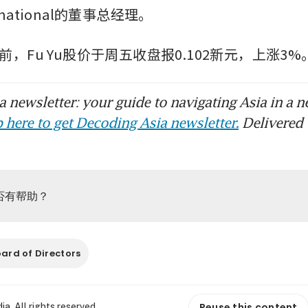
ternational的董事总经理。
，Fu Yu股价于周五收盘报0.102新元，上涨3%
 newsletter: your guide to navigating Asia in a n
 here to get Decoding Asia newsletter.
Delivered 
否有帮助？
ard of Directors
Reuse this content
. All rights reserved.