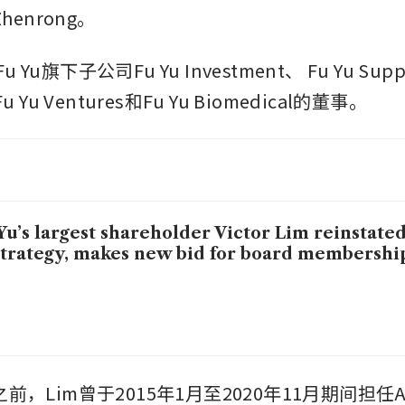
Zhenrong。
Yu旗下子公司Fu Yu Investment、 Fu Yu Supply
Fu Yu Ventures和Fu Yu Biomedical的董事。
Yu’s largest shareholder Victor Lim reinstated
strategy, makes new bid for board membershi
之前，Lim曾于2015年1月至2020年11月期间担任Ae