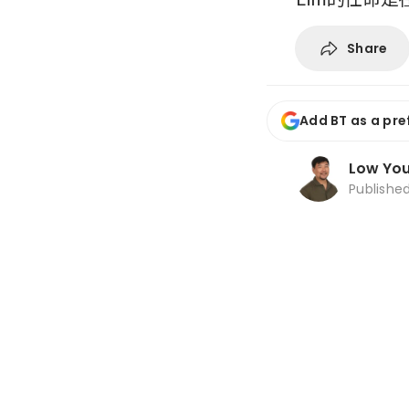
Share
Add BT as a pre
Low You
Publishe