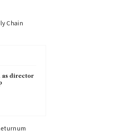
 Chain 
 as director
p
turnum 