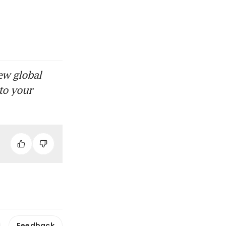
。
ew global
to your
Feedback