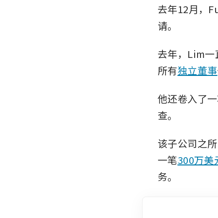
去年12月，
请。
去年，Lim一
所有
独立董事
他还卷入了一项针
查。
该子公司之所
一笔
300万
务。