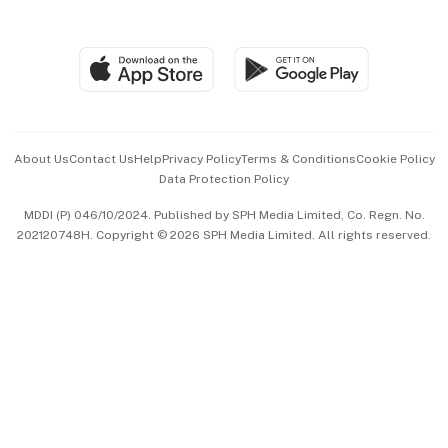
Global Enterprise
Group Subscription
Travel & Wellness
SGSME
Paid Press Release
Hospitality Partners
Advertise with Us
Events & Awards
About Us
Contact Us
Help
Privacy Policy
Terms & Conditions
Cookie Policy
Data Protection Policy
中文版 (beta)
MDDI (P) 046/10/2024. Published by SPH Media Limited, Co. Regn. No.
202120748H. Copyright © 2026 SPH Media Limited. All rights reserved.