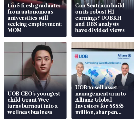
1 in 5 fresh graduates
Can Seatrium build
from autonomous
on its robust H1
universities still
earnings? UOBKH
seeking employment:
and DBS analysts
MOM
have divided views
UOB to sell asset
UOB CEO’s youngest
management arm to
child Grant Wee
Allianz Global
turns burnout into a
Investors for S$555
wellness business
million, sharpen
wealth advisory
focus